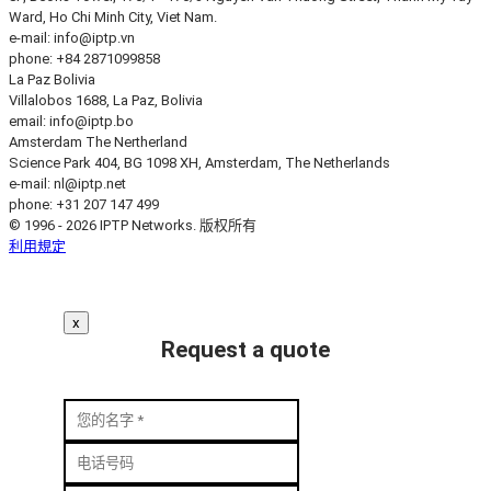
Ward, Ho Chi Minh City, Viet Nam.
e-mail:
info
iptp.vn
phone: +84 2871099858
La Paz
Bolivia
Villalobos 1688, La Paz, Bolivia
email:
info
iptp.bo
Amsterdam
The Nertherland
Science Park 404, BG 1098 XH, Amsterdam, The Netherlands
e-mail:
nl
iptp.net
phone: +31 207 147 499
© 1996 - 2026 IPTP Networks. 版权所有
利用規定
x
Request a quote