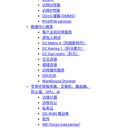
远程IX传输
远程IP传输
DDoS 緩解 (DMMS)
IPv4/IPv6 services
数据中心服务
客户主机托管服务
虚拟入网点
DC Matrix 4（阿姆斯特丹）
DC Kermia 1（利马索尔）
DC San Isidro（利马）
交叉连接
城域连接
远程操作服务
IOR/EOR
Warehouse Storage
专用托管
服务器、交换机、路由器、
防火墙、GPU、AI
边缘计算
远程办公
私有云
SD-WAN 推动者
软件
XM (Cross messenger)