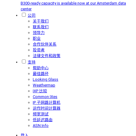
B300-ready capacity is available now at our Amsterdam data
center
公司
关于我们
联系我们
领导力
职业
合作伙伴关系
投资者
法律文件和政策
支持
帮助中心
最佳路径
Looking Glass
Weathermap
IXP 比较
Common IXes
IP 子网路计算机
运作时间计算器
频宽测试
低延迟路由
ASN Info
登入