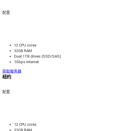
配置
12 CPU cores
32GB RAM
Dual 1TB drives (SSD/SAS)
1Gbps Internet
获取服务器
纽约
配置
12 CPU cores
32GB RAM