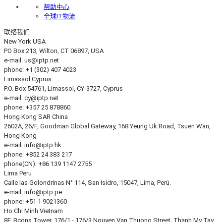
帮助中心
全球IT物流
联络我们
New York
USA
PO Box 213, Wilton, CT 06897, USA
e-mail:
us
iptp.net
phone: +1 (302) 407 4023
Limassol
Cyprus
P.O. Box 54761, Limassol, CY-3727, Cyprus
e-mail:
cy
iptp.net
phone: +357 25 878860
Hong Kong
SAR China
2602A, 26/F, Goodman Global Gateway, 168 Yeung Uk Road, Tsuen Wan,
Hong Kong
e-mail:
info
iptp.hk
phone: +852 24 383 217
phone(CN): +86 139 1147 2755
Lima
Peru
Calle las Golondrinas N° 114, San Isidro, 15047, Lima, Perú.
e-mail:
info
iptp.pe
phone: +51 1 9021360
Ho Chi Minh
Vietnam
8F, Bcons Tower, 176/1 - 176/3 Nguyen Van Thuong Street, Thanh My Tay