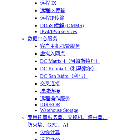
远程 IX
远程IX传输
远程IP传输
DDoS 緩解 (DMMS)
IPv4/IPv6 services
数据中心服务
客户主机托管服务
虚拟入网点
DC Matrix 4（阿姆斯特丹）
DC Kermia 1（利马索尔）
DC San Isidro（利马）
交叉连接
城域连接
远程操作服务
IOR/EOR
Warehouse Storage
专用托管
服务器、交换机、路由器、
防火墙、GPU、AI
边缘计算
远程办公