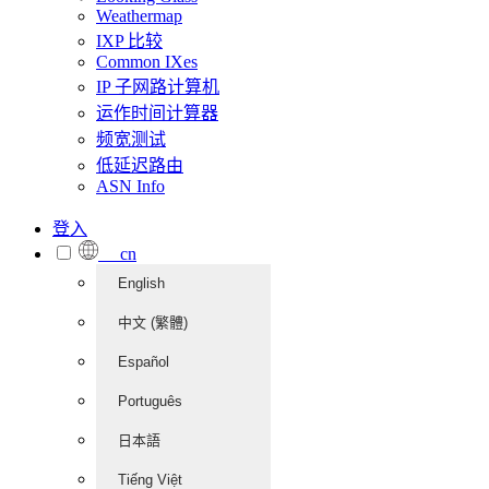
Weathermap
IXP 比较
Common IXes
IP 子网路计算机
运作时间计算器
频宽测试
低延迟路由
ASN Info
登入
cn
English
中文 (繁體)
Español
Português
日本語
Tiếng Việt