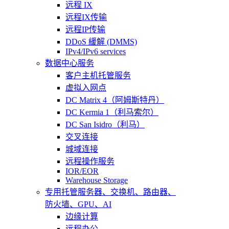
远程 IX
远程IX传输
远程IP传输
DDoS 緩解 (DMMS)
IPv4/IPv6 services
数据中心服务
客户主机托管服务
虚拟入网点
DC Matrix 4（阿姆斯特丹）
DC Kermia 1（利马索尔）
DC San Isidro（利马）
交叉连接
城域连接
远程操作服务
IOR/EOR
Warehouse Storage
专用托管
服务器、交换机、路由器、
防火墙、GPU、AI
边缘计算
远程办公