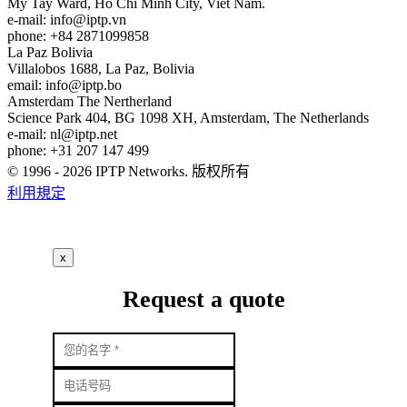
My Tay Ward, Ho Chi Minh City, Viet Nam.
e-mail:
info
iptp.vn
phone: +84 2871099858
La Paz
Bolivia
Villalobos 1688, La Paz, Bolivia
email:
info
iptp.bo
Amsterdam
The Nertherland
Science Park 404, BG 1098 XH, Amsterdam, The Netherlands
e-mail:
nl
iptp.net
phone: +31 207 147 499
© 1996 - 2026 IPTP Networks. 版权所有
利用規定
x
Request a quote