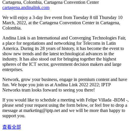
Cartagena, Colombia, Cartagena Convention Center
cartagena.andinalink.com
We will enjoy a 3-day live event from Tuesday 8 till Thursday 10
March, 2022, at the Cartagena Convention Center in Cartagena,
Colombia.
Andina Link is an International and Converging Technologies Fair,
a place for negotiations and networking for Telecoms in Latin
America. During its 28 years of history, it has become the event to
show new trends and the latest technological advances in the
industry. It has also stood out for bringing together the highest
spheres of the ICT sector, government decision makers and large
enterprises.
Network, grow your business, engage in premium content and have
fun. We hope you join us at Andina Link 2022 2022; IPTP
Networks team looks forward to seeing you there!
If you would like to schedule a meeting with Felipe Villada -BDM -,
please send your request using the form below, or feel free to drop a
message at
marketing
iptp.net
and we will be more than happy to
support you.
查看全部