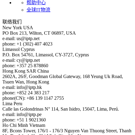
帮助中心
全球IT物流
联络我们
New York
USA
PO Box 213, Wilton, CT 06897, USA
e-mail:
us
iptp.net
phone: +1 (302) 407 4023
Limassol
Cyprus
P.O. Box 54761, Limassol, CY-3727, Cyprus
e-mail:
cy
iptp.net
phone: +357 25 878860
Hong Kong
SAR China
2602A, 26/F, Goodman Global Gateway, 168 Yeung Uk Road,
Tsuen Wan, Hong Kong
e-mail:
info
iptp.hk
phone: +852 24 383 217
phone(CN): +86 139 1147 2755
Lima
Peru
Calle las Golondrinas N° 114, San Isidro, 15047, Lima, Perú.
e-mail:
info
iptp.pe
phone: +51 1 9021360
Ho Chi Minh
Vietnam
8F, Bcons Tower, 176/1 - 176/3 Nguyen Van Thuong Street, Thanh