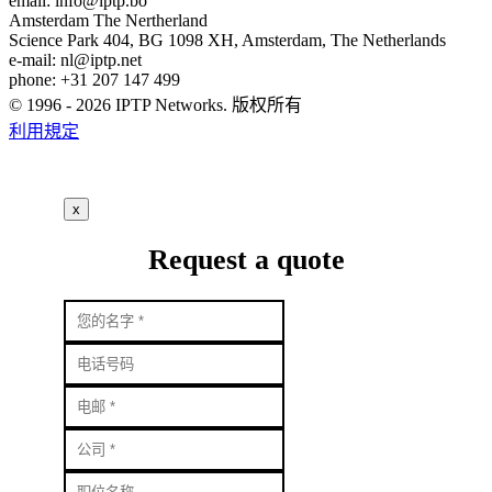
email:
info
iptp.bo
Amsterdam
The Nertherland
Science Park 404, BG 1098 XH, Amsterdam, The Netherlands
e-mail:
nl
iptp.net
phone: +31 207 147 499
© 1996 - 2026 IPTP Networks. 版权所有
利用規定
x
Request a quote