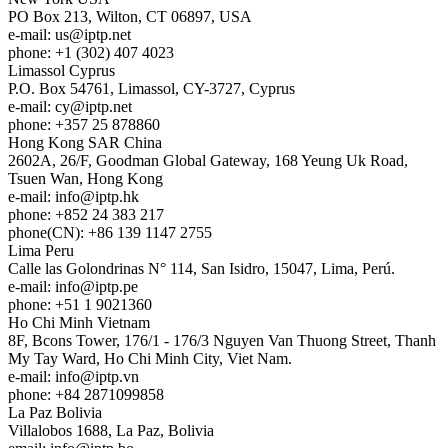
PO Box 213, Wilton, CT 06897, USA
e-mail:
us
iptp.net
phone: +1 (302) 407 4023
Limassol
Cyprus
P.O. Box 54761, Limassol, CY-3727, Cyprus
e-mail:
cy
iptp.net
phone: +357 25 878860
Hong Kong
SAR China
2602A, 26/F, Goodman Global Gateway, 168 Yeung Uk Road,
Tsuen Wan, Hong Kong
e-mail:
info
iptp.hk
phone: +852 24 383 217
phone(CN): +86 139 1147 2755
Lima
Peru
Calle las Golondrinas N° 114, San Isidro, 15047, Lima, Perú.
e-mail:
info
iptp.pe
phone: +51 1 9021360
Ho Chi Minh
Vietnam
8F, Bcons Tower, 176/1 - 176/3 Nguyen Van Thuong Street, Thanh
My Tay Ward, Ho Chi Minh City, Viet Nam.
e-mail:
info
iptp.vn
phone: +84 2871099858
La Paz
Bolivia
Villalobos 1688, La Paz, Bolivia