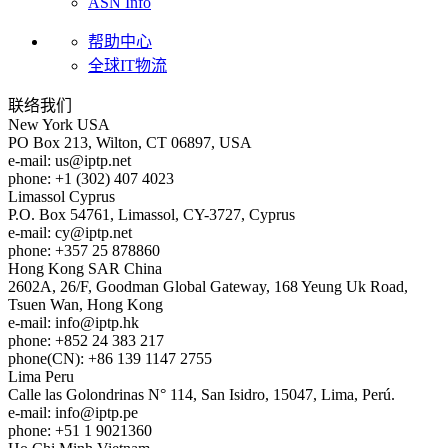
ASN Info
帮助中心
全球IT物流
联络我们
New York
USA
PO Box 213, Wilton, CT 06897, USA
e-mail:
us
iptp.net
phone: +1 (302) 407 4023
Limassol
Cyprus
P.O. Box 54761, Limassol, CY-3727, Cyprus
e-mail:
cy
iptp.net
phone: +357 25 878860
Hong Kong
SAR China
2602A, 26/F, Goodman Global Gateway, 168 Yeung Uk Road,
Tsuen Wan, Hong Kong
e-mail:
info
iptp.hk
phone: +852 24 383 217
phone(CN): +86 139 1147 2755
Lima
Peru
Calle las Golondrinas N° 114, San Isidro, 15047, Lima, Perú.
e-mail:
info
iptp.pe
phone: +51 1 9021360