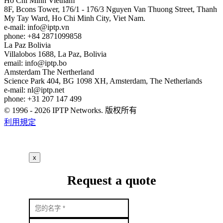
Ho Chi Minh
Vietnam
8F, Bcons Tower, 176/1 - 176/3 Nguyen Van Thuong Street, Thanh
My Tay Ward, Ho Chi Minh City, Viet Nam.
e-mail:
info
iptp.vn
phone: +84 2871099858
La Paz
Bolivia
Villalobos 1688, La Paz, Bolivia
email:
info
iptp.bo
Amsterdam
The Nertherland
Science Park 404, BG 1098 XH, Amsterdam, The Netherlands
e-mail:
nl
iptp.net
phone: +31 207 147 499
© 1996 - 2026 IPTP Networks. 版权所有
利用規定
x
Request a quote