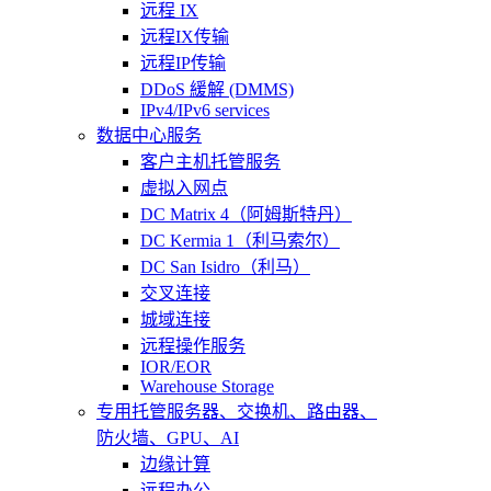
远程 IX
远程IX传输
远程IP传输
DDoS 緩解 (DMMS)
IPv4/IPv6 services
数据中心服务
客户主机托管服务
虚拟入网点
DC Matrix 4（阿姆斯特丹）
DC Kermia 1（利马索尔）
DC San Isidro（利马）
交叉连接
城域连接
远程操作服务
IOR/EOR
Warehouse Storage
专用托管
服务器、交换机、路由器、
防火墙、GPU、AI
边缘计算
远程办公