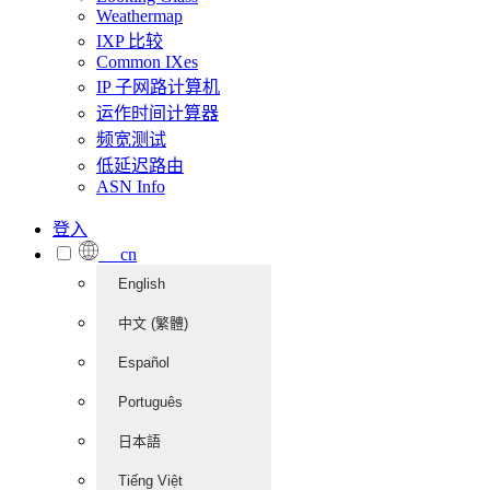
Weathermap
IXP 比较
Common IXes
IP 子网路计算机
运作时间计算器
频宽测试
低延迟路由
ASN Info
登入
cn
English
中文 (繁體)
Español
Português
日本語
Tiếng Việt