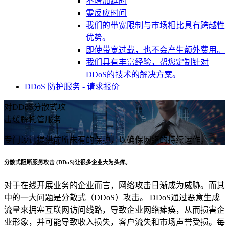
不增加延时
零反应时间
我们的带宽限制与市场相比具有跨越性
优势。
即使带宽过载，也不会产生额外费用。
我们具有丰富经验，帮您定制针对
DDoS的技术的解决方案。
DDoS 防护服务 - 请求报价
对DDoS分散式攻
击缓解托管服务
专门设计提供前所未有的保护，以确保网络的持续运作。
分散式阻断服务攻击 (DDoS)让很多企业大为头疼。
对于在线开展业务的企业而言，网络攻击日渐成为威胁。而其
中的一大问题是分散式（DDoS）攻击。 DDoS通过恶意生成
流量来拥塞互联网访问线路，导致企业网络瘫痪，从而损害企
业形象，并可能导致收入损失，客户流失和市场声誉受损。每