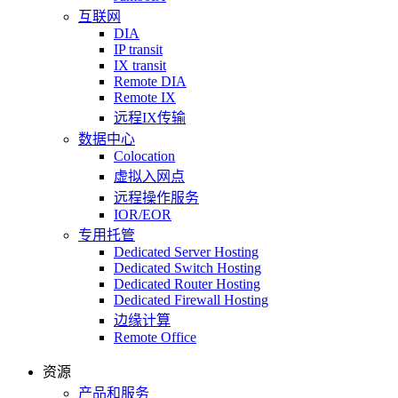
互联网
DIA
IP transit
IX transit
Remote DIA
Remote IX
远程IX传输
数据中心
Colocation
虚拟入网点
远程操作服务
IOR/EOR
专用托管
Dedicated Server Hosting
Dedicated Switch Hosting
Dedicated Router Hosting
Dedicated Firewall Hosting
边缘计算
Remote Office
资源
产品和服务