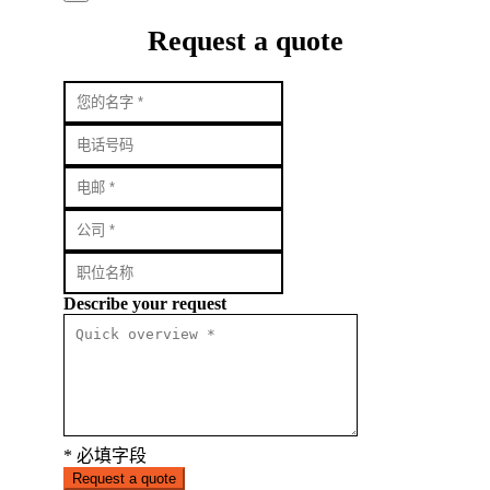
Request a quote
Describe your request
* 必填字段
Request a quote