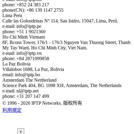
phone: +852 24 383 217
phone(CN): +86 139 1147 2755
Lima
Peru
Calle las Golondrinas N° 114, San Isidro, 15047, Lima, Perú.
e-mail:
info
iptp.pe
phone: +51 1 9021360
Ho Chi Minh
Vietnam
8F, Bcons Tower, 176/1 - 176/3 Nguyen Van Thuong Street, Thanh
My Tay Ward, Ho Chi Minh City, Viet Nam.
e-mail:
info
iptp.vn
phone: +84 2871099858
La Paz
Bolivia
Villalobos 1688, La Paz, Bolivia
email:
info
iptp.bo
Amsterdam
The Nertherland
Science Park 404, BG 1098 XH, Amsterdam, The Netherlands
e-mail:
nl
iptp.net
phone: +31 207 147 499
© 1996 - 2026 IPTP Networks. 版权所有
利用規定
x