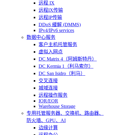
远程 IX
远程IX传输
远程IP传输
DDoS 緩解 (DMMS)
IPv4/IPv6 services
数据中心服务
客户主机托管服务
虚拟入网点
DC Matrix 4（阿姆斯特丹）
DC Kermia 1（利马索尔）
DC San Isidro（利马）
交叉连接
城域连接
远程操作服务
IOR/EOR
Warehouse Storage
专用托管
服务器、交换机、路由器、
防火墙、GPU、AI
边缘计算
远程办公