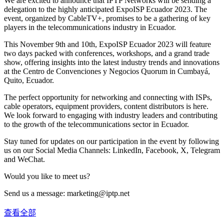
We are excited to announce that IPTP Networks will be sending a
delegation to the highly anticipated ExpoISP Ecuador 2023. The
event, organized by CableTV+, promises to be a gathering of key
players in the telecommunications industry in Ecuador.
This November 9th and 10th, ExpoISP Ecuador 2023 will feature
two days packed with conferences, workshops, and a grand trade
show, offering insights into the latest industry trends and innovations
at the Centro de Convenciones y Negocios Quorum in Cumbayá,
Quito, Ecuador.
The perfect opportunity for networking and connecting with ISPs,
cable operators, equipment providers, content distributors is here.
We look forward to engaging with industry leaders and contributing
to the growth of the telecommunications sector in Ecuador.
Stay tuned for updates on our participation in the event by following
us on our Social Media Channels: LinkedIn, Facebook, X, Telegram
and WeChat.
Would you like to meet us?
Send us a message:
marketing
iptp.net
查看全部