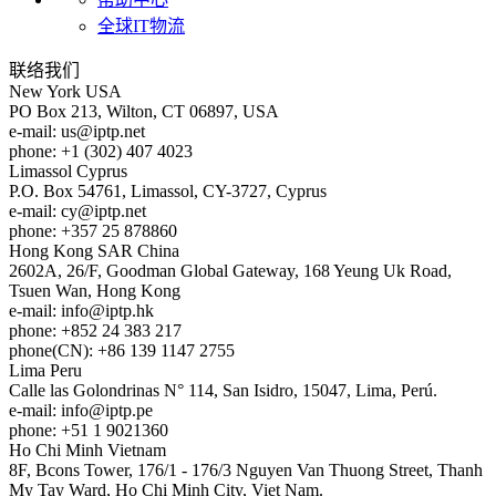
全球IT物流
联络我们
New York
USA
PO Box 213, Wilton, CT 06897, USA
e-mail:
us
iptp.net
phone: +1 (302) 407 4023
Limassol
Cyprus
P.O. Box 54761, Limassol, CY-3727, Cyprus
e-mail:
cy
iptp.net
phone: +357 25 878860
Hong Kong
SAR China
2602A, 26/F, Goodman Global Gateway, 168 Yeung Uk Road,
Tsuen Wan, Hong Kong
e-mail:
info
iptp.hk
phone: +852 24 383 217
phone(CN): +86 139 1147 2755
Lima
Peru
Calle las Golondrinas N° 114, San Isidro, 15047, Lima, Perú.
e-mail:
info
iptp.pe
phone: +51 1 9021360
Ho Chi Minh
Vietnam
8F, Bcons Tower, 176/1 - 176/3 Nguyen Van Thuong Street, Thanh
My Tay Ward, Ho Chi Minh City, Viet Nam.