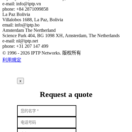
e-mail:
info
iptp.vn
phone: +84 2871099858
La Paz
Bolivia
Villalobos 1688, La Paz, Bolivia
email:
info
iptp.bo
Amsterdam
The Nertherland
Science Park 404, BG 1098 XH, Amsterdam, The Netherlands
e-mail:
nl
iptp.net
phone: +31 207 147 499
© 1996 - 2026 IPTP Networks. 版权所有
利用規定
x
Request a quote