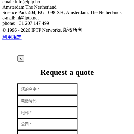
email:
info
iptp.bo
Amsterdam
The Nertherland
Science Park 404, BG 1098 XH, Amsterdam, The Netherlands
e-mail:
nl
iptp.net
phone: +31 207 147 499
© 1996 - 2026 IPTP Networks. 版权所有
利用規定
x
Request a quote