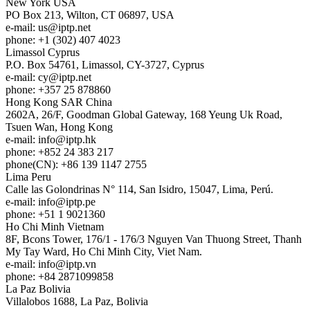
New York
USA
PO Box 213, Wilton, CT 06897, USA
e-mail:
us
iptp.net
phone: +1 (302) 407 4023
Limassol
Cyprus
P.O. Box 54761, Limassol, CY-3727, Cyprus
e-mail:
cy
iptp.net
phone: +357 25 878860
Hong Kong
SAR China
2602A, 26/F, Goodman Global Gateway, 168 Yeung Uk Road,
Tsuen Wan, Hong Kong
e-mail:
info
iptp.hk
phone: +852 24 383 217
phone(CN): +86 139 1147 2755
Lima
Peru
Calle las Golondrinas N° 114, San Isidro, 15047, Lima, Perú.
e-mail:
info
iptp.pe
phone: +51 1 9021360
Ho Chi Minh
Vietnam
8F, Bcons Tower, 176/1 - 176/3 Nguyen Van Thuong Street, Thanh
My Tay Ward, Ho Chi Minh City, Viet Nam.
e-mail:
info
iptp.vn
phone: +84 2871099858
La Paz
Bolivia
Villalobos 1688, La Paz, Bolivia