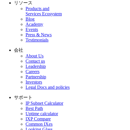
リソース
Products and
Services Ecosystem
Blog
Academy
Events
Press & News
Testimonials
会社
About Us
Contact us
Leadership
Careers
Partnership
Investors
Legal Docs and policies
サポート
IP Subnet Calculator
Best Path
Uptime calculator
IXP Compare
Common IXes
Looking Glass