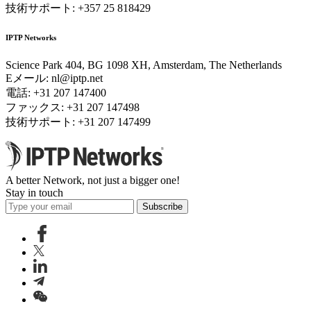
技術サポート: +357 25 818429
IPTP Networks
Science Park 404, BG 1098 XH, Amsterdam, The Netherlands
Eメール:
nl
iptp.net
電話: +31 207 147400
ファックス: +31 207 147498
技術サポート: +31 207 147499
A better Network, not just a bigger one!
Stay in touch
Subscribe