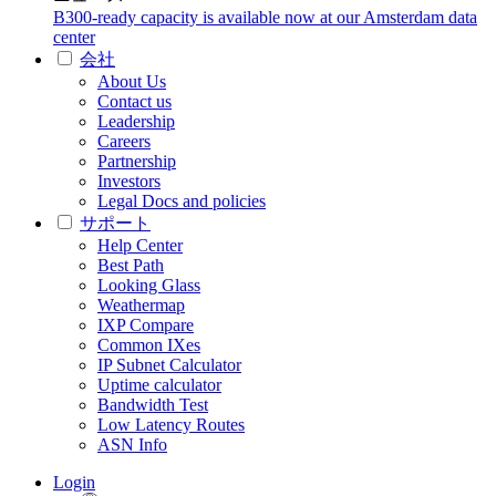
B300-ready capacity is available now at our Amsterdam data
center
会社
About Us
Contact us
Leadership
Careers
Partnership
Investors
Legal Docs and policies
サポート
Help Center
Best Path
Looking Glass
Weathermap
IXP Compare
Common IXes
IP Subnet Calculator
Uptime calculator
Bandwidth Test
Low Latency Routes
ASN Info
Login