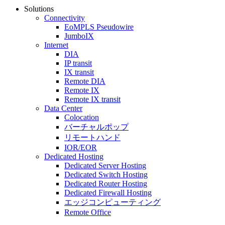
Solutions
Connectivity
EoMPLS Pseudowire
JumboIX
Internet
DIA
IP transit
IX transit
Remote DIA
Remote IX
Remote IX transit
Data Center
Colocation
バーチャルポップ
リモートハンド
IOR/EOR
Dedicated Hosting
Dedicated Server Hosting
Dedicated Switch Hosting
Dedicated Router Hosting
Dedicated Firewall Hosting
エッジコンピューティング
Remote Office