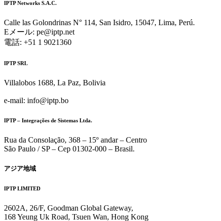
IPTP Networks S.A.C.
Calle las Golondrinas N° 114, San Isidro, 15047, Lima, Perú.
Eメール:
pe
iptp.net
電話: +51 1 9021360
IPTP SRL
Villalobos 1688, La Paz, Bolivia
e-mail:
info
iptp.bo
IPTP – Integrações de Sistemas Ltda.
Rua da Consolação, 368 – 15º andar – Centro
São Paulo / SP – Cep 01302-000 – Brasil.
アジア地域
IPTP LIMITED
2602A, 26/F, Goodman Global Gateway,
168 Yeung Uk Road, Tsuen Wan, Hong Kong