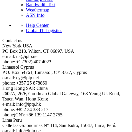
Bandwidth Test
Weathermap
ASN Info
Help Center
Global IT Logistics
Contact us
New York
USA
PO Box 213, Wilton, CT 06897, USA
e-mail:
us
iptp.net
phone: +1 (302) 407 4023
Limassol
Cyprus
P.O. Box 54761, Limassol, CY-3727, Cyprus
e-mail:
cy
iptp.net
phone: +357 25 878860
Hong Kong
SAR China
2602A, 26/F, Goodman Global Gateway, 168 Yeung Uk Road,
Tsuen Wan, Hong Kong
e-mail:
info
iptp.hk
phone: +852 24 383 217
phone(CN): +86 139 1147 2755
Lima
Peru
Calle las Golondrinas N° 114, San Isidro, 15047, Lima, Perú.
e-mail:
info
iptp.pe