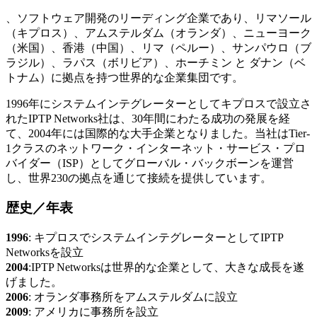
、ソフトウェア開発のリーディング企業であり、リマソール
（キプロス）、アムステルダム（オランダ）、ニューヨーク
（米国）、香港（中国）、リマ（ペルー）、サンパウロ（ブ
ラジル）、ラパス（ボリビア）、ホーチミン と ダナン（ベ
トナム）に拠点を持つ世界的な企業集団です。
1996年にシステムインテグレーターとしてキプロスで設立さ
れたIPTP Networks社は、30年間にわたる成功の発展を経
て、2004年には国際的な大手企業となりました。当社はTier-
1クラスのネットワーク・インターネット・サービス・プロ
バイダー（ISP）としてグローバル・バックボーンを運営
し、世界230の拠点を通じて接続を提供しています。
歴史／年表
1996
: キプロスでシステムインテグレーターとしてIPTP
Networksを設立
2004
:IPTP Networksは世界的な企業として、大きな成長を遂
げました。
2006
: オランダ事務所をアムステルダムに設立
2009
: アメリカに事務所を設立