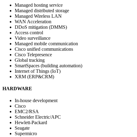
Managed hosting service
Managed distributed storage
Managed Wireless LAN
WAN Acceleration
DDoS mitigation (DMMS)
Access control
Video surveillance
Managed mobile communication
Cisco unified communications
Cisco Telepresence
Global tracking
SmartSpaces (building automation)
Internet of Things (IoT)
XRM (ERP&CRM)
HARDWARE
In-house development
Cisco
EMC2/RSA
Schneider Electric/APC
Hewlett-Packard
Seagate
Supermicro