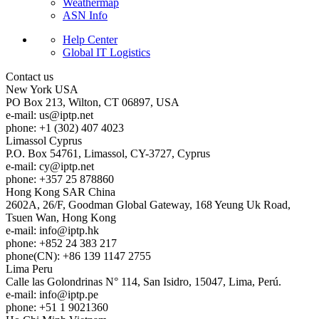
Weathermap
ASN Info
Help Center
Global IT Logistics
Contact us
New York
USA
PO Box 213, Wilton, CT 06897, USA
e-mail:
us
iptp.net
phone: +1 (302) 407 4023
Limassol
Cyprus
P.O. Box 54761, Limassol, CY-3727, Cyprus
e-mail:
cy
iptp.net
phone: +357 25 878860
Hong Kong
SAR China
2602A, 26/F, Goodman Global Gateway, 168 Yeung Uk Road,
Tsuen Wan, Hong Kong
e-mail:
info
iptp.hk
phone: +852 24 383 217
phone(CN): +86 139 1147 2755
Lima
Peru
Calle las Golondrinas N° 114, San Isidro, 15047, Lima, Perú.
e-mail:
info
iptp.pe
phone: +51 1 9021360