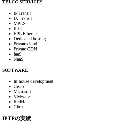
TELCO SERVICES
IP Transit
IX Transit
MPLS
IPLC
EPL Ethernet
Dedicated hosting
Private cloud
Private CDN
IaaS
NaaS
SOFTWARE
In-house development
Cisco
Microsoft
VMware
RedHat
Citrix
IPTPの実績