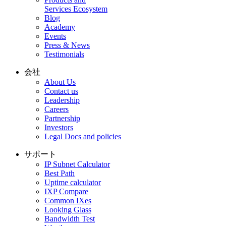
Services Ecosystem
Blog
Academy
Events
Press & News
Testimonials
会社
About Us
Contact us
Leadership
Careers
Partnership
Investors
Legal Docs and policies
サポート
IP Subnet Calculator
Best Path
Uptime calculator
IXP Compare
Common IXes
Looking Glass
Bandwidth Test