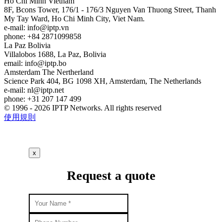
Ho Chi Minh
Vietnam
8F, Bcons Tower, 176/1 - 176/3 Nguyen Van Thuong Street, Thanh
My Tay Ward, Ho Chi Minh City, Viet Nam.
e-mail:
info
iptp.vn
phone: +84 2871099858
La Paz
Bolivia
Villalobos 1688, La Paz, Bolivia
email:
info
iptp.bo
Amsterdam
The Nertherland
Science Park 404, BG 1098 XH, Amsterdam, The Netherlands
e-mail:
nl
iptp.net
phone: +31 207 147 499
© 1996 - 2026 IPTP Networks. All rights reserved
使用規則
x
Request a quote