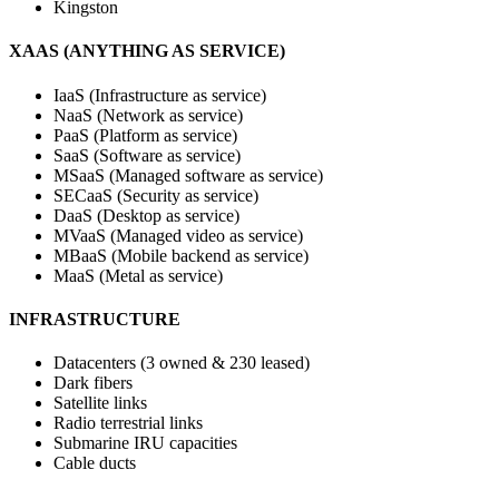
Kingston
XAAS (ANYTHING AS SERVICE)
IaaS (Infrastructure as service)
NaaS (Network as service)
PaaS (Platform as service)
SaaS (Software as service)
MSaaS (Managed software as service)
SECaaS (Security as service)
DaaS (Desktop as service)
MVaaS (Managed video as service)
MBaaS (Mobile backend as service)
MaaS (Metal as service)
INFRASTRUCTURE
Datacenters (3 owned & 230 leased)
Dark fibers
Satellite links
Radio terrestrial links
Submarine IRU capacities
Cable ducts