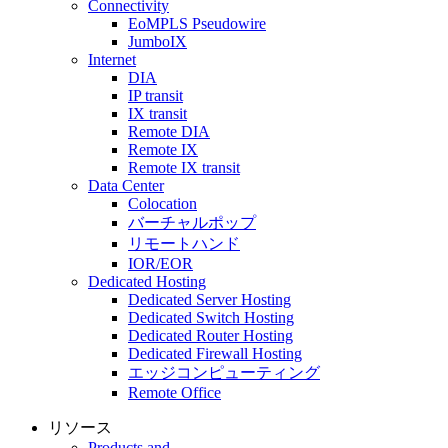
Connectivity
EoMPLS Pseudowire
JumboIX
Internet
DIA
IP transit
IX transit
Remote DIA
Remote IX
Remote IX transit
Data Center
Colocation
バーチャルポップ
リモートハンド
IOR/EOR
Dedicated Hosting
Dedicated Server Hosting
Dedicated Switch Hosting
Dedicated Router Hosting
Dedicated Firewall Hosting
エッジコンピューティング
Remote Office
リソース
Products and