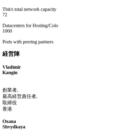
Tbit/s total network capacity
72
Datacenters for Hosting/Colo
1000
Ports with peering partners
経営陣
Vladimir
Kangin
創業者,
最高経営責任者,
取締役
香港
Oxana
Shvydkaya