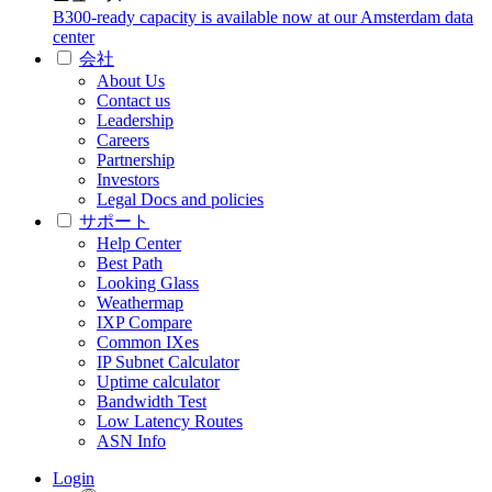
B300-ready capacity is available now at our Amsterdam data
center
会社
About Us
Contact us
Leadership
Careers
Partnership
Investors
Legal Docs and policies
サポート
Help Center
Best Path
Looking Glass
Weathermap
IXP Compare
Common IXes
IP Subnet Calculator
Uptime calculator
Bandwidth Test
Low Latency Routes
ASN Info
Login