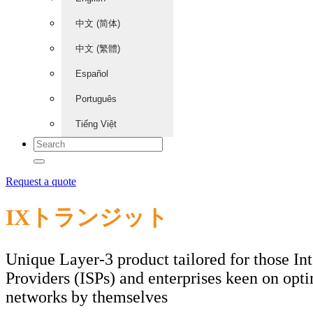
中文 (简体)
中文 (繁體)
Español
Português
Tiếng Việt
Request a quote
IXトランジット
Unique Layer-3 product tailored for those Int
Providers (ISPs) and enterprises keen on opti
networks by themselves