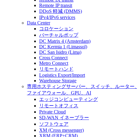
Remote IP transit
DDoS 軽減 (DMMS)
IPv4/IPv6 services
Data Center
コロケーション
バーチャルポップ
DC Matrix 4 (Amsterdam)
DC Kermia 1 (Limassol)
DC San Isidro (Lima)
Cross Connect
Metro Connect
リモートハンド
Logistics Export/Import
Warehouse Storage
専用ホスティング
サーバー、スイッチ、ルーター
ファイアウォール、GPU、AI
エッジコンピューティング
リモートオフィス
Private Cloud
SD-WAN イネーブラー
ソフトウェア
XM (Cross messenger)
XRM (ERP+CRM)