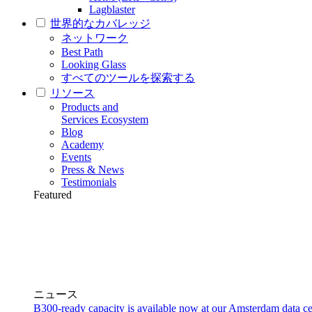
Lagblaster
世界的なカバレッジ
ネットワーク
Best Path
Looking Glass
すべてのツールを探索する
リソース
Products and
Services Ecosystem
Blog
Academy
Events
Press & News
Testimonials
Featured
ニュース
B300-ready capacity is available now at our Amsterdam data ce