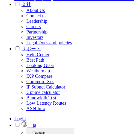
会社
About Us
Contact us
Leadership
Careers
Partnership
Investors
Legal Docs and policies
サポート
Help Center
Best Path
Looking Glass
Weathermap
IXP Compare
Common IXes
IP Subnet Calculator
Uptime calculator
Bandwidth Test
Low Latency Routes
ASN Info
Login
ja
English