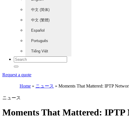
中文 (简体)
中文 (繁體)
Español
Português
Tiếng Việt
Request a quote
Home
»
ニュース
»
Moments That Mattered: IPTP Networ
ニュース
Moments That Mattered: IPTP 