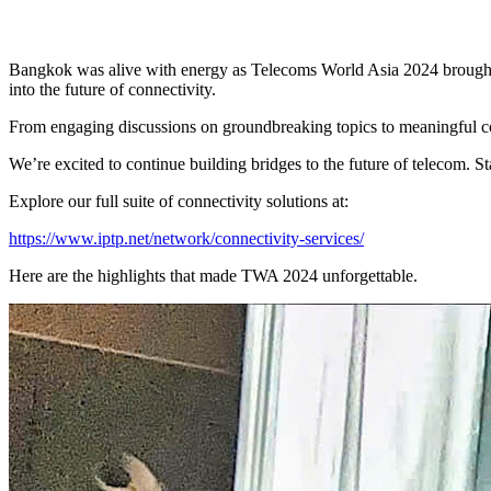
Bangkok was alive with energy as Telecoms World Asia 2024 brought t
into the future of connectivity.
From engaging discussions on groundbreaking topics to meaningful co
We’re excited to continue building bridges to the future of telecom. S
Explore our full suite of connectivity solutions at:
https://www.iptp.net/network/connectivity-services/
Here are the highlights that made TWA 2024 unforgettable.