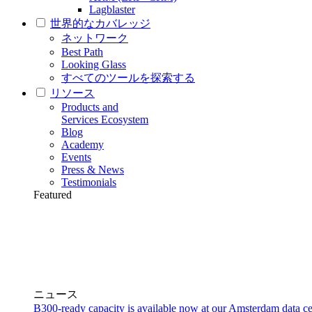
Lagblaster
世界的なカバレッジ
ネットワーク
Best Path
Looking Glass
すべてのツールを探索する
リソース
Products and
Services Ecosystem
Blog
Academy
Events
Press & News
Testimonials
Featured
ニュース
B300-ready capacity is available now at our Amsterdam data ce