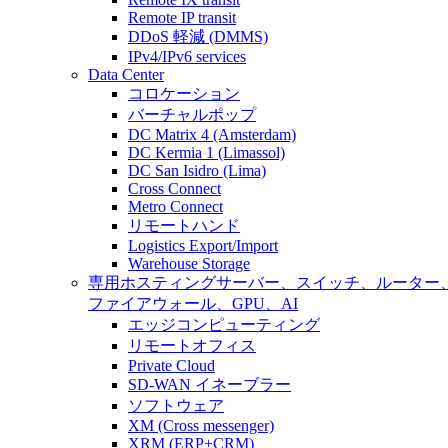
Remote IP transit
DDoS 軽減 (DMMS)
IPv4/IPv6 services
Data Center
コロケーション
バーチャルポップ
DC Matrix 4 (Amsterdam)
DC Kermia 1 (Limassol)
DC San Isidro (Lima)
Cross Connect
Metro Connect
リモートハンド
Logistics Export/Import
Warehouse Storage
専用ホスティング
サーバー、スイッチ、ルーター
ファイアウォール、GPU、AI
エッジコンピューティング
リモートオフィス
Private Cloud
SD-WAN イネーブラー
ソフトウェア
XM (Cross messenger)
XRM (ERP+CRM)