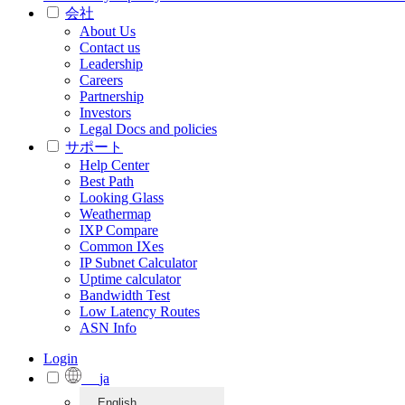
会社
About Us
Contact us
Leadership
Careers
Partnership
Investors
Legal Docs and policies
サポート
Help Center
Best Path
Looking Glass
Weathermap
IXP Compare
Common IXes
IP Subnet Calculator
Uptime calculator
Bandwidth Test
Low Latency Routes
ASN Info
Login
ja
English