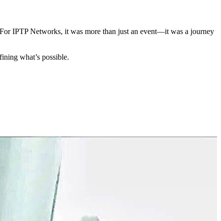
 For IPTP Networks, it was more than just an event—it was a journey
ining what’s possible.