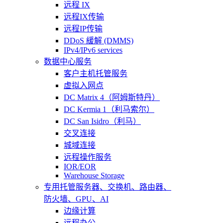
远程 IX
远程IX传输
远程IP传输
DDoS 緩解 (DMMS)
IPv4/IPv6 services
数据中心服务
客户主机托管服务
虚拟入网点
DC Matrix 4（阿姆斯特丹）
DC Kermia 1（利马索尔）
DC San Isidro（利马）
交叉连接
城域连接
远程操作服务
IOR/EOR
Warehouse Storage
专用托管
服务器、交换机、路由器、
防火墙、GPU、AI
边缘计算
远程办公