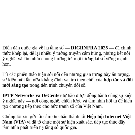
Diễn đàn quốc gia về hạ tầng số —
DIGIINFRA 2025
— đã chính
thức khép lại, để lại nhiều ý tưởng truyền cảm hứng, những kết nối
ý nghĩa và tầm nhìn chung hướng tới một tương lai số vững mạnh
hơn.
Từ các phiên thảo luận sôi nổi đến những gian trưng bày ấn tượng,
sự kiện một lần nữa khẳng định vai trò then chốt của
hợp tác và đổi
mới sáng tạo
trong tiến trình chuyển đổi số.
IPTP Networks và DeCenter
tự hào được đồng hành cùng sự kiện
ý nghĩa này — nơi công nghệ, chiến lược và tầm nhìn hội tụ để kiến
tạo chương tiếp theo cho bức tranh số của Việt Nam.
Chúng tôi xin gửi lời cảm ơn chân thành tới
Hiệp hội Internet Việt
Nam (VIA)
vì đã tổ chức một sự kiện xuất sắc, tiếp tục thúc đẩy
tầm nhìn phát triển hạ tầng số quốc gia.