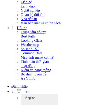
Liên hệ
Lãnh đạo
Nghề nghiệp
Quan hệ đối tác
Nhà đầu tư
Văn bản luật và chính sách
Hỗ trợ
Trung tâm hỗ trợ
Best Path
Looking Glass
Weathermap
So sánh IXP
Common IXes
Máy tính mạng con IP
Tính toán thời gian
hoạt động
Kiểm tra băng thông
Bộ định tuyến trễ
ASN Info
Đăng nhập
vi
English