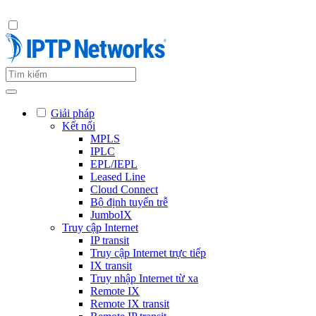
Giải pháp
Kết nối
MPLS
IPLC
EPL/IEPL
Leased Line
Cloud Connect
Bộ định tuyến trễ
JumboIX
Truy cập Internet
IP transit
Truy cập Internet trực tiếp
IX transit
Truy nhập Internet từ xa
Remote IX
Remote IX transit