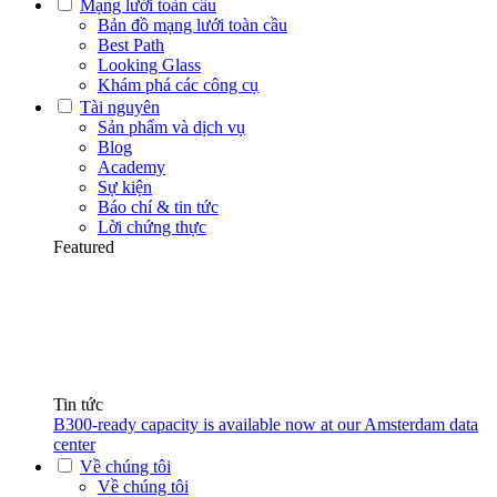
Mạng lưới toàn cầu
Bản đồ mạng lưới toàn cầu
Best Path
Looking Glass
Khám phá các công cụ
Tài nguyên
Sản phẩm và dịch vụ
Blog
Academy
Sự kiện
Báo chí & tin tức
Lời chứng thực
Featured
Tin tức
B300-ready capacity is available now at our Amsterdam data
center
Về chúng tôi
Về chúng tôi