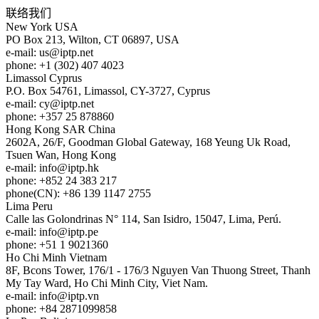
联络我们
New York
USA
PO Box 213, Wilton, CT 06897, USA
e-mail:
us
iptp.net
phone: +1 (302) 407 4023
Limassol
Cyprus
P.O. Box 54761, Limassol, CY-3727, Cyprus
e-mail:
cy
iptp.net
phone: +357 25 878860
Hong Kong
SAR China
2602A, 26/F, Goodman Global Gateway, 168 Yeung Uk Road,
Tsuen Wan, Hong Kong
e-mail:
info
iptp.hk
phone: +852 24 383 217
phone(CN): +86 139 1147 2755
Lima
Peru
Calle las Golondrinas N° 114, San Isidro, 15047, Lima, Perú.
e-mail:
info
iptp.pe
phone: +51 1 9021360
Ho Chi Minh
Vietnam
8F, Bcons Tower, 176/1 - 176/3 Nguyen Van Thuong Street, Thanh
My Tay Ward, Ho Chi Minh City, Viet Nam.
e-mail:
info
iptp.vn
phone: +84 2871099858