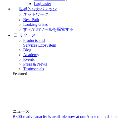
Lagblaster
世界的なカバレッジ
ネットワーク
Best Path
Looking Glass
すべてのツールを探索する
リソース
Products and
Services Ecosystem
Blog
Academy
Events
Press & News
Testimonials
Featured
ニュース
B300-ready capacity is available now at our Amsterdam data ce