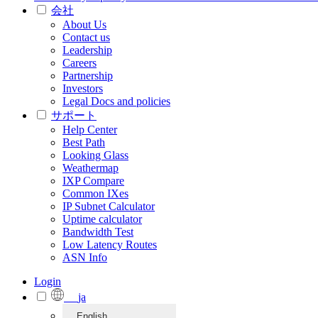
会社
About Us
Contact us
Leadership
Careers
Partnership
Investors
Legal Docs and policies
サポート
Help Center
Best Path
Looking Glass
Weathermap
IXP Compare
Common IXes
IP Subnet Calculator
Uptime calculator
Bandwidth Test
Low Latency Routes
ASN Info
Login
ja
English