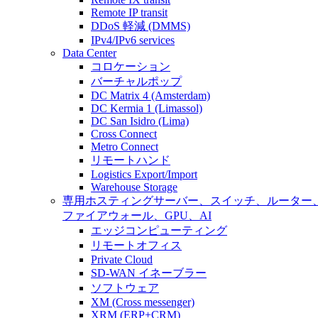
Remote IP transit
DDoS 軽減 (DMMS)
IPv4/IPv6 services
Data Center
コロケーション
バーチャルポップ
DC Matrix 4 (Amsterdam)
DC Kermia 1 (Limassol)
DC San Isidro (Lima)
Cross Connect
Metro Connect
リモートハンド
Logistics Export/Import
Warehouse Storage
専用ホスティング
サーバー、スイッチ、ルーター
ファイアウォール、GPU、AI
エッジコンピューティング
リモートオフィス
Private Cloud
SD-WAN イネーブラー
ソフトウェア
XM (Cross messenger)
XRM (ERP+CRM)