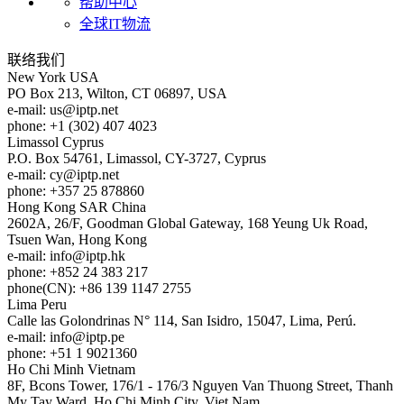
帮助中心
全球IT物流
联络我们
New York
USA
PO Box 213, Wilton, CT 06897, USA
e-mail:
us
iptp.net
phone: +1 (302) 407 4023
Limassol
Cyprus
P.O. Box 54761, Limassol, CY-3727, Cyprus
e-mail:
cy
iptp.net
phone: +357 25 878860
Hong Kong
SAR China
2602A, 26/F, Goodman Global Gateway, 168 Yeung Uk Road,
Tsuen Wan, Hong Kong
e-mail:
info
iptp.hk
phone: +852 24 383 217
phone(CN): +86 139 1147 2755
Lima
Peru
Calle las Golondrinas N° 114, San Isidro, 15047, Lima, Perú.
e-mail:
info
iptp.pe
phone: +51 1 9021360
Ho Chi Minh
Vietnam
8F, Bcons Tower, 176/1 - 176/3 Nguyen Van Thuong Street, Thanh
My Tay Ward, Ho Chi Minh City, Viet Nam.