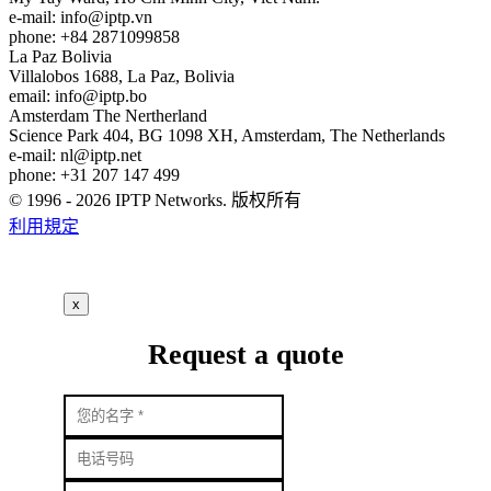
e-mail:
info
iptp.vn
phone: +84 2871099858
La Paz
Bolivia
Villalobos 1688, La Paz, Bolivia
email:
info
iptp.bo
Amsterdam
The Nertherland
Science Park 404, BG 1098 XH, Amsterdam, The Netherlands
e-mail:
nl
iptp.net
phone: +31 207 147 499
© 1996 - 2026 IPTP Networks. 版权所有
利用規定
x
Request a quote