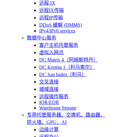
远程 IX
远程IX传输
远程IP传输
DDoS 緩解 (DMMS)
IPv4/IPv6 services
数据中心服务
客户主机托管服务
虚拟入网点
DC Matrix 4（阿姆斯特丹）
DC Kermia 1（利马索尔）
DC San Isidro（利马）
交叉连接
城域连接
远程操作服务
IOR/EOR
Warehouse Storage
专用托管
服务器、交换机、路由器、
防火墙、GPU、AI
边缘计算
远程办公