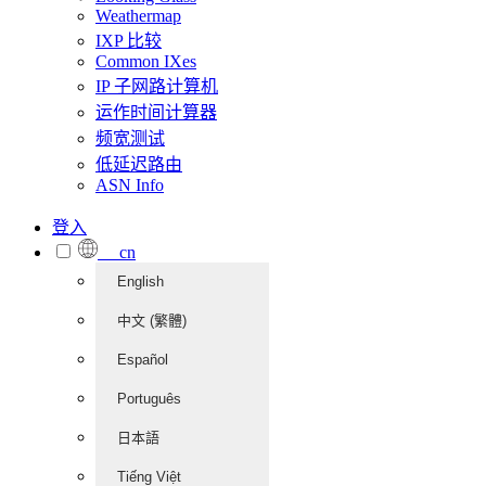
Weathermap
IXP 比较
Common IXes
IP 子网路计算机
运作时间计算器
频宽测试
低延迟路由
ASN Info
登入
cn
English
中文 (繁體)
Español
Português
日本語
Tiếng Việt