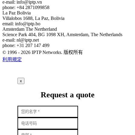
e-mail:
info
iptp.vn
phone: +84 2871099858
La Paz
Bolivia
Villalobos 1688, La Paz, Bolivia
email:
info
iptp.bo
Amsterdam
The Nertherland
Science Park 404, BG 1098 XH, Amsterdam, The Netherlands
e-mail:
nl
iptp.net
phone: +31 207 147 499
© 1996 - 2026 IPTP Networks. 版权所有
利用規定
x
Request a quote