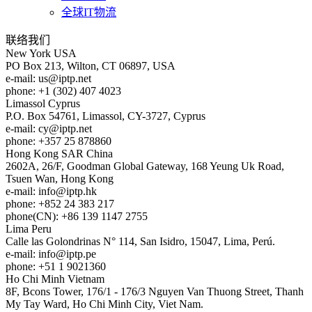
全球IT物流
联络我们
New York
USA
PO Box 213, Wilton, CT 06897, USA
e-mail:
us
iptp.net
phone: +1 (302) 407 4023
Limassol
Cyprus
P.O. Box 54761, Limassol, CY-3727, Cyprus
e-mail:
cy
iptp.net
phone: +357 25 878860
Hong Kong
SAR China
2602A, 26/F, Goodman Global Gateway, 168 Yeung Uk Road,
Tsuen Wan, Hong Kong
e-mail:
info
iptp.hk
phone: +852 24 383 217
phone(CN): +86 139 1147 2755
Lima
Peru
Calle las Golondrinas N° 114, San Isidro, 15047, Lima, Perú.
e-mail:
info
iptp.pe
phone: +51 1 9021360
Ho Chi Minh
Vietnam
8F, Bcons Tower, 176/1 - 176/3 Nguyen Van Thuong Street, Thanh
My Tay Ward, Ho Chi Minh City, Viet Nam.