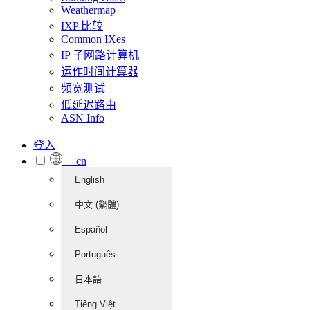
Weathermap
IXP 比较
Common IXes
IP 子网路计算机
运作时间计算器
频宽测试
低延迟路由
ASN Info
登入
cn
English
中文 (繁體)
Español
Português
日本語
Tiếng Việt