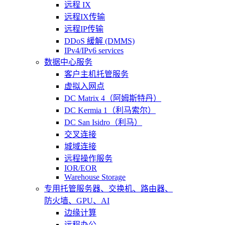
远程 IX
远程IX传输
远程IP传输
DDoS 緩解 (DMMS)
IPv4/IPv6 services
数据中心服务
客户主机托管服务
虚拟入网点
DC Matrix 4（阿姆斯特丹）
DC Kermia 1（利马索尔）
DC San Isidro（利马）
交叉连接
城域连接
远程操作服务
IOR/EOR
Warehouse Storage
专用托管
服务器、交换机、路由器、
防火墙、GPU、AI
边缘计算
远程办公