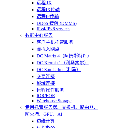
远程 IX
远程IX传输
远程IP传输
DDoS 緩解 (DMMS)
IPv4/IPv6 services
数据中心服务
客户主机托管服务
虚拟入网点
DC Matrix 4（阿姆斯特丹）
DC Kermia 1（利马索尔）
DC San Isidro（利马）
交叉连接
城域连接
远程操作服务
IOR/EOR
Warehouse Storage
专用托管
服务器、交换机、路由器、
防火墙、GPU、AI
边缘计算
远程办公