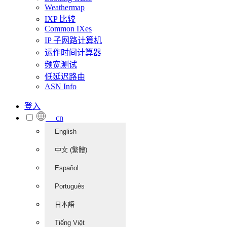
Weathermap
IXP 比较
Common IXes
IP 子网路计算机
运作时间计算器
频宽测试
低延迟路由
ASN Info
登入
cn
English
中文 (繁體)
Español
Português
日本語
Tiếng Việt