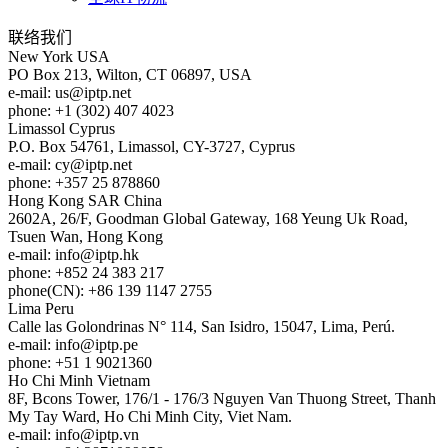
联络我们
New York
USA
PO Box 213, Wilton, CT 06897, USA
e-mail:
us
iptp.net
phone: +1 (302) 407 4023
Limassol
Cyprus
P.O. Box 54761, Limassol, CY-3727, Cyprus
e-mail:
cy
iptp.net
phone: +357 25 878860
Hong Kong
SAR China
2602A, 26/F, Goodman Global Gateway, 168 Yeung Uk Road,
Tsuen Wan, Hong Kong
e-mail:
info
iptp.hk
phone: +852 24 383 217
phone(CN): +86 139 1147 2755
Lima
Peru
Calle las Golondrinas N° 114, San Isidro, 15047, Lima, Perú.
e-mail:
info
iptp.pe
phone: +51 1 9021360
Ho Chi Minh
Vietnam
8F, Bcons Tower, 176/1 - 176/3 Nguyen Van Thuong Street, Thanh
My Tay Ward, Ho Chi Minh City, Viet Nam.
e-mail:
info
iptp.vn