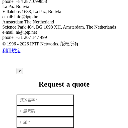
phone: +84 2871099858
La Paz
Bolivia
Villalobos 1688, La Paz, Bolivia
email:
info
iptp.bo
Amsterdam
The Nertherland
Science Park 404, BG 1098 XH, Amsterdam, The Netherlands
e-mail:
nl
iptp.net
phone: +31 207 147 499
© 1996 - 2026 IPTP Networks. 版权所有
利用規定
x
Request a quote