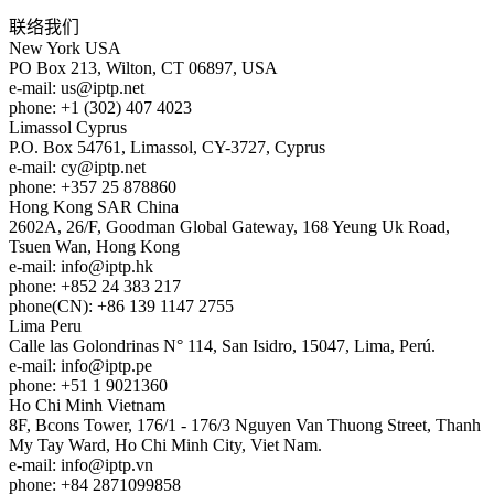
联络我们
New York
USA
PO Box 213, Wilton, CT 06897, USA
e-mail:
us
iptp.net
phone: +1 (302) 407 4023
Limassol
Cyprus
P.O. Box 54761, Limassol, CY-3727, Cyprus
e-mail:
cy
iptp.net
phone: +357 25 878860
Hong Kong
SAR China
2602A, 26/F, Goodman Global Gateway, 168 Yeung Uk Road,
Tsuen Wan, Hong Kong
e-mail:
info
iptp.hk
phone: +852 24 383 217
phone(CN): +86 139 1147 2755
Lima
Peru
Calle las Golondrinas N° 114, San Isidro, 15047, Lima, Perú.
e-mail:
info
iptp.pe
phone: +51 1 9021360
Ho Chi Minh
Vietnam
8F, Bcons Tower, 176/1 - 176/3 Nguyen Van Thuong Street, Thanh
My Tay Ward, Ho Chi Minh City, Viet Nam.
e-mail:
info
iptp.vn
phone: +84 2871099858