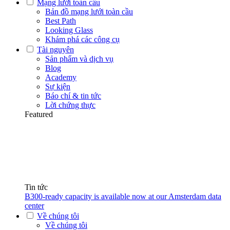
Mạng lưới toàn cầu
Bản đồ mạng lưới toàn cầu
Best Path
Looking Glass
Khám phá các công cụ
Tài nguyên
Sản phẩm và dịch vụ
Blog
Academy
Sự kiện
Báo chí & tin tức
Lời chứng thực
Featured
Tin tức
B300-ready capacity is available now at our Amsterdam data
center
Về chúng tôi
Về chúng tôi