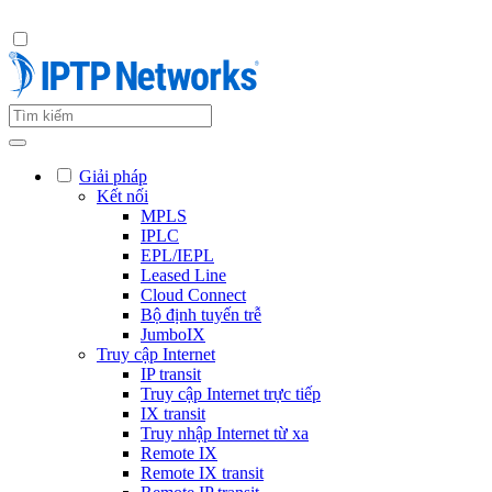
Giải pháp
Kết nối
MPLS
IPLC
EPL/IEPL
Leased Line
Cloud Connect
Bộ định tuyến trễ
JumboIX
Truy cập Internet
IP transit
Truy cập Internet trực tiếp
IX transit
Truy nhập Internet từ xa
Remote IX
Remote IX transit