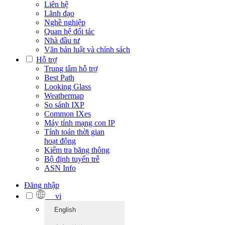
Liên hệ
Lãnh đạo
Nghề nghiệp
Quan hệ đối tác
Nhà đầu tư
Văn bản luật và chính sách
Hỗ trợ
Trung tâm hỗ trợ
Best Path
Looking Glass
Weathermap
So sánh IXP
Common IXes
Máy tính mạng con IP
Tính toán thời gian
hoạt động
Kiểm tra băng thông
Bộ định tuyến trễ
ASN Info
Đăng nhập
vi
English