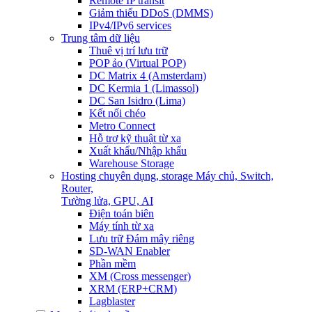
Remote IP transit
Giảm thiểu DDoS (DMMS)
IPv4/IPv6 services
Trung tâm dữ liệu
Thuê vị trí lưu trữ
POP ảo (Virtual POP)
DC Matrix 4 (Amsterdam)
DC Kermia 1 (Limassol)
DC San Isidro (Lima)
Kết nối chéo
Metro Connect
Hỗ trợ kỹ thuật từ xa
Xuất khẩu/Nhập khẩu
Warehouse Storage
Hosting chuyên dụng, storage
Máy chủ, Switch,
Router,
Tường lửa, GPU, AI
Điện toán biên
Máy tính từ xa
Lưu trữ Đám mây riêng
SD-WAN Enabler
Phần mềm
XM (Cross messenger)
XRM (ERP+CRM)
Lagblaster