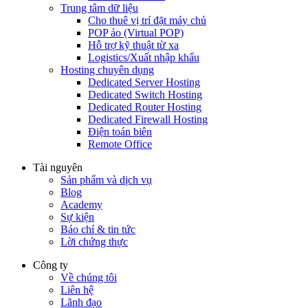
Trung tâm dữ liệu
Cho thuê vị trí đặt máy chủ
POP ảo (Virtual POP)
Hỗ trợ kỹ thuật từ xa
Logistics/Xuất nhập khẩu
Hosting chuyên dụng
Dedicated Server Hosting
Dedicated Switch Hosting
Dedicated Router Hosting
Dedicated Firewall Hosting
Điện toán biên
Remote Office
Tài nguyên
Sản phẩm và dịch vụ
Blog
Academy
Sự kiện
Báo chí & tin tức
Lời chứng thực
Công ty
Về chúng tôi
Liên hệ
Lãnh đạo