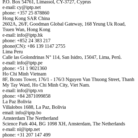
P.O. Box 54761, Limassol, CY-3727, Cyprus
e-mail:
cy
iptp.net
phone: +357 25 878860
Hong Kong
SAR China
2602A, 26/F, Goodman Global Gateway, 168 Yeung Uk Road,
Tsuen Wan, Hong Kong
e-mail:
info
iptp.hk
phone: +852 24 383 217
phone(CN): +86 139 1147 2755
Lima
Peru
Calle las Golondrinas N° 114, San Isidro, 15047, Lima, Perú.
e-mail:
info
iptp.pe
phone: +51 1 9021360
Ho Chi Minh
Vietnam
8F, Bcons Tower, 176/1 - 176/3 Nguyen Van Thuong Street, Thanh
My Tay Ward, Ho Chi Minh City, Viet Nam.
e-mail:
info
iptp.vn
phone: +84 2871099858
La Paz
Bolivia
Villalobos 1688, La Paz, Bolivia
email:
info
iptp.bo
Amsterdam
The Nertherland
Science Park 404, BG 1098 XH, Amsterdam, The Netherlands
e-mail:
nl
iptp.net
phone: +31 207 147 499