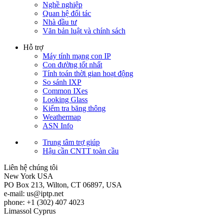
Nghề nghiệp
Quan hệ đối tác
Nhà đầu tư
Văn bản luật và chính sách
Hỗ trợ
Máy tính mạng con IP
Con đường tốt nhất
Tính toán thời gian hoạt động
So sánh IXP
Common IXes
Looking Glass
Kiểm tra băng thông
Weathermap
ASN Info
Trung tâm trợ giúp
Hậu cần CNTT toàn cầu
Liên hệ chúng tôi
New York
USA
PO Box 213, Wilton, CT 06897, USA
e-mail:
us
iptp.net
phone: +1 (302) 407 4023
Limassol
Cyprus