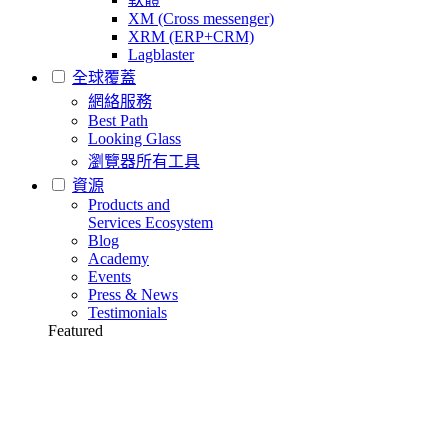
XM (Cross messenger)
XRM (ERP+CRM)
Lagblaster
全球覆蓋
網絡服務
Best Path
Looking Glass
瀏覽器所有工具
資源
Products and
Services Ecosystem
Blog
Academy
Events
Press & News
Testimonials
Featured