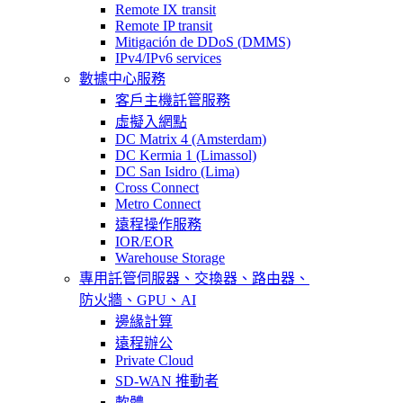
Remote IX transit
Remote IP transit
Mitigación de DDoS (DMMS)
IPv4/IPv6 services
數據中心服務
客戶主機託管服務
虛擬入網點
DC Matrix 4 (Amsterdam)
DC Kermia 1 (Limassol)
DC San Isidro (Lima)
Cross Connect
Metro Connect
遠程操作服務
IOR/EOR
Warehouse Storage
專用託管
伺服器、交換器、路由器、
防火牆、GPU、AI
邊緣計算
遠程辦公
Private Cloud
SD-WAN 推動者
軟體