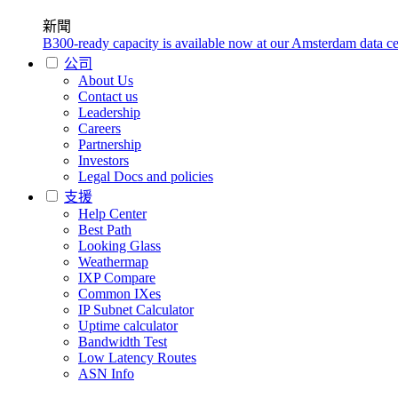
新聞
B300-ready capacity is available now at our Amsterdam data ce
公司
About Us
Contact us
Leadership
Careers
Partnership
Investors
Legal Docs and policies
支援
Help Center
Best Path
Looking Glass
Weathermap
IXP Compare
Common IXes
IP Subnet Calculator
Uptime calculator
Bandwidth Test
Low Latency Routes
ASN Info