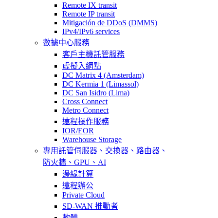
Remote IX transit
Remote IP transit
Mitigación de DDoS (DMMS)
IPv4/IPv6 services
數據中心服務
客戶主機託管服務
虛擬入網點
DC Matrix 4 (Amsterdam)
DC Kermia 1 (Limassol)
DC San Isidro (Lima)
Cross Connect
Metro Connect
遠程操作服務
IOR/EOR
Warehouse Storage
專用託管
伺服器、交換器、路由器、
防火牆、GPU、AI
邊緣計算
遠程辦公
Private Cloud
SD-WAN 推動者
軟體