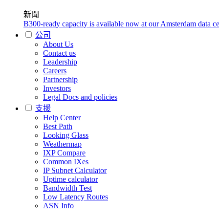
新聞
B300-ready capacity is available now at our Amsterdam data ce
公司
About Us
Contact us
Leadership
Careers
Partnership
Investors
Legal Docs and policies
支援
Help Center
Best Path
Looking Glass
Weathermap
IXP Compare
Common IXes
IP Subnet Calculator
Uptime calculator
Bandwidth Test
Low Latency Routes
ASN Info