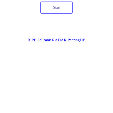
RIPE
ASRank
RADAR
PeeringDB