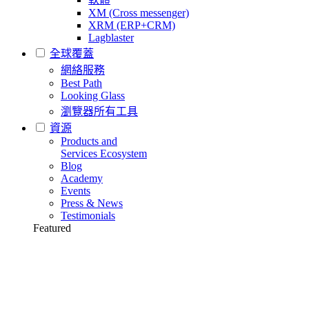
XM (Cross messenger)
XRM (ERP+CRM)
Lagblaster
全球覆蓋
網絡服務
Best Path
Looking Glass
瀏覽器所有工具
資源
Products and
Services Ecosystem
Blog
Academy
Events
Press & News
Testimonials
Featured