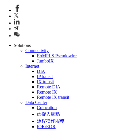
Solutions
Connectivity
EoMPLS Pseudowire
JumboIX
Internet
DIA
IP transit
IX transit
Remote DIA
Remote IX
Remote IX transit
Data Center
Colocation
虛擬入網點
遠程操作服務
IOR/EOR