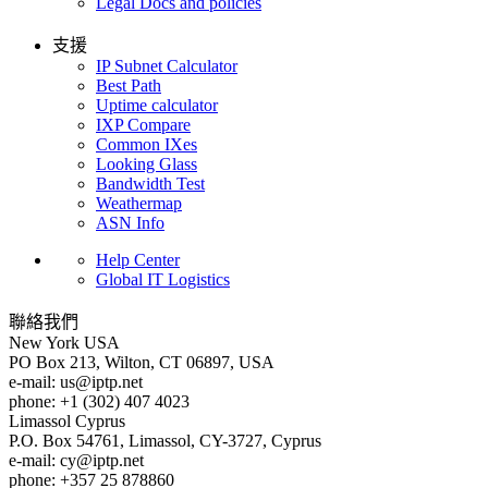
Legal Docs and policies
支援
IP Subnet Calculator
Best Path
Uptime calculator
IXP Compare
Common IXes
Looking Glass
Bandwidth Test
Weathermap
ASN Info
Help Center
Global IT Logistics
聯絡我們
New York
USA
PO Box 213, Wilton, CT 06897, USA
e-mail:
us
iptp.net
phone: +1 (302) 407 4023
Limassol
Cyprus
P.O. Box 54761, Limassol, CY-3727, Cyprus
e-mail:
cy
iptp.net
phone: +357 25 878860