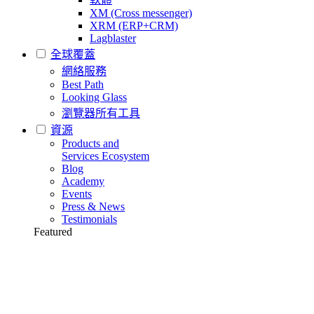
XM (Cross messenger)
XRM (ERP+CRM)
Lagblaster
全球覆蓋
網絡服務
Best Path
Looking Glass
瀏覽器所有工具
資源
Products and
Services Ecosystem
Blog
Academy
Events
Press & News
Testimonials
Featured