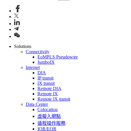
Solutions
Connectivity
EoMPLS Pseudowire
JumboIX
Internet
DIA
IP transit
IX transit
Remote DIA
Remote IX
Remote IX transit
Data Center
Colocation
虛擬入網點
遠程操作服務
IOR/EOR