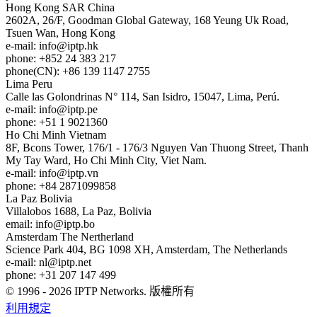
Hong Kong
SAR China
2602A, 26/F, Goodman Global Gateway, 168 Yeung Uk Road,
Tsuen Wan, Hong Kong
e-mail:
info
iptp.hk
phone: +852 24 383 217
phone(CN): +86 139 1147 2755
Lima
Peru
Calle las Golondrinas N° 114, San Isidro, 15047, Lima, Perú.
e-mail:
info
iptp.pe
phone: +51 1 9021360
Ho Chi Minh
Vietnam
8F, Bcons Tower, 176/1 - 176/3 Nguyen Van Thuong Street, Thanh
My Tay Ward, Ho Chi Minh City, Viet Nam.
e-mail:
info
iptp.vn
phone: +84 2871099858
La Paz
Bolivia
Villalobos 1688, La Paz, Bolivia
email:
info
iptp.bo
Amsterdam
The Nertherland
Science Park 404, BG 1098 XH, Amsterdam, The Netherlands
e-mail:
nl
iptp.net
phone: +31 207 147 499
© 1996 - 2026 IPTP Networks. 版權所有
利用規定