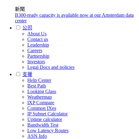
新聞
B300-ready capacity is available now at our Amsterdam data
center
公司
About Us
Contact us
Leadership
Careers
Partnership
Investors
Legal Docs and policies
支援
Help Center
Best Path
Looking Glass
Weathermap
IXP Compare
Common IXes
IP Subnet Calculator
Uptime calculator
Bandwidth Test
Low Latency Routes
ASN Info