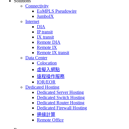
Solutions
Connectivity
EoMPLS Pseudowire
JumboIX
Internet
DIA
IP transit
IX transit
Remote DIA
Remote IX
Remote IX transit
Data Center
Colocation
虛擬入網點
遠程操作服務
IOR/EOR
Dedicated Hosting
Dedicated Server Hosting
Dedicated Switch Hosting
Dedicated Router Hosting
Dedicated Firewall Hosting
邊緣計算
Remote Office