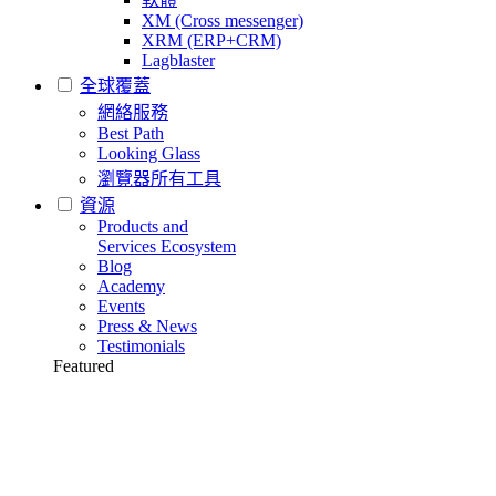
XM (Cross messenger)
XRM (ERP+CRM)
Lagblaster
全球覆蓋
網絡服務
Best Path
Looking Glass
瀏覽器所有工具
資源
Products and
Services Ecosystem
Blog
Academy
Events
Press & News
Testimonials
Featured