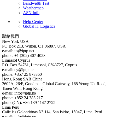
Bandwidth Test
Weathermap
ASN Info
Help Center
Global IT Logistics
聯絡我們
New York
USA
PO Box 213, Wilton, CT 06897, USA
e-mail:
us
iptp.net
phone: +1 (302) 407 4023
Limassol
Cyprus
P.O. Box 54761, Limassol, CY-3727, Cyprus
e-mail:
cy
iptp.net
phone: +357 25 878860
Hong Kong
SAR China
2602A, 26/F, Goodman Global Gateway, 168 Yeung Uk Road,
Tsuen Wan, Hong Kong
e-mail:
info
iptp.hk
phone: +852 24 383 217
phone(CN): +86 139 1147 2755
Lima
Peru
Calle las Golondrinas N° 114, San Isidro, 15047, Lima, Perú.
e-mail:
info
iptp.pe