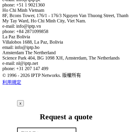
phone: +51 1 9021360
Ho Chi Minh
Vietnam
8F, Bcons Tower, 176/1 - 176/3 Nguyen Van Thuong Street, Thanh
My Tay Ward, Ho Chi Minh City, Viet Nam.
e-mail:
info
iptp.vn
phone: +84 2871099858
La Paz
Bolivia
Villalobos 1688, La Paz, Bolivia
email:
info
iptp.bo
Amsterdam
The Nertherland
Science Park 404, BG 1098 XH, Amsterdam, The Netherlands
e-mail:
nl
iptp.net
phone: +31 207 147 499
© 1996 - 2026 IPTP Networks. 版權所有
利用規定
x
Request a quote