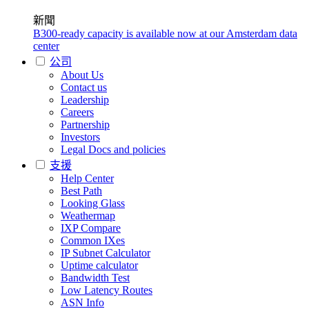
新聞
B300-ready capacity is available now at our Amsterdam data
center
公司
About Us
Contact us
Leadership
Careers
Partnership
Investors
Legal Docs and policies
支援
Help Center
Best Path
Looking Glass
Weathermap
IXP Compare
Common IXes
IP Subnet Calculator
Uptime calculator
Bandwidth Test
Low Latency Routes
ASN Info