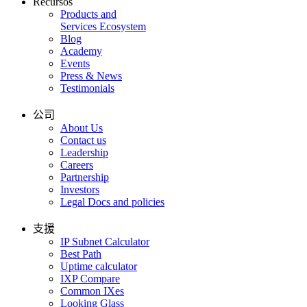
Recursos
Products and
Services Ecosystem
Blog
Academy
Events
Press & News
Testimonials
公司
About Us
Contact us
Leadership
Careers
Partnership
Investors
Legal Docs and policies
支援
IP Subnet Calculator
Best Path
Uptime calculator
IXP Compare
Common IXes
Looking Glass