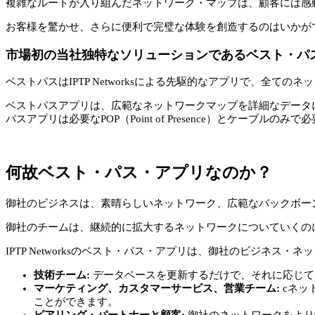
複雑なルートが入り組んだネットワーク・マップは、顧客には感
お客様を驚かせ、さらに便利で完璧な体験を創造するのはいかが
市場初の当社独特なソリューションであるベスト・パ
ベストパスはIPTP Networksによる先駆的なアプリで、全て
ベストパスアプリは、広範なネットワークマップを詳細なデータ
パスアプリは必要なPOP（Point of Presence）とケーブルの
何故ベスト・パス・アプリなのか？
御社のビジネスは、素晴らしいネットワーク、広範なバックボー
御社のチームは、継続的に拡大するネットワークについていくの
IPTP Networksのベスト・パス・アプリは、御社のビジ
技術チーム:
データベースを更新するだけで、それに応じて
マーケティング、カスタマーサービス、営業チーム:
cネッ
ことができます。
ピアリング・パートナーと顧客:
御社のネットワークをより