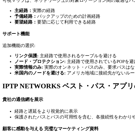
可視マップは、ネットワーク上の対象ロケーション間の最適なパ
主経路：
実際の経路
予備経路：
バックアップのための計画経路
要望経路：
要望に応じて利用できる経路
サポート機能
追加機能の選択:
リンク保護:
主経路で使用されるケーブルを避ける
ノード・プロテクション:
主経路で使用されているPOPを避
実際情報のみ:
実際のオンネット・パスのみ、要求パスはな
米国内のノードを避ける:
アメリカ地域に接続先がないルー
IPTP NETWORKS ベスト・パス・ア
貴社の通信網を展示
経路と遅延をより視覚的に表示
保護されたパスとパスの可用性を含む、各接続性をわかり
顧客に感動を与える 完璧なマーケティング資料