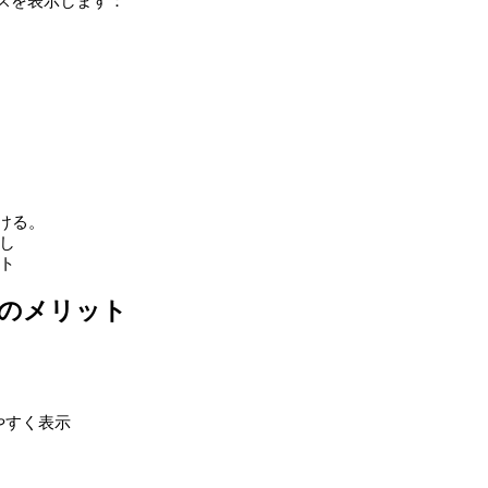
スを表示します：
ける。
し
ト
プリのメリット
やすく表示