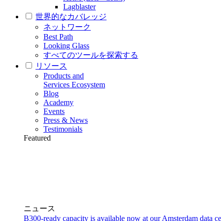
Lagblaster
世界的なカバレッジ
ネットワーク
Best Path
Looking Glass
すべてのツールを探索する
リソース
Products and
Services Ecosystem
Blog
Academy
Events
Press & News
Testimonials
Featured
ニュース
B300-ready capacity is available now at our Amsterdam data ce