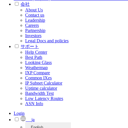
会社
About Us
Contact us
Leadership
Careers
Partnership
Investors
Legal Docs and policies
サポート
Help Center
Best Path
Looking Glass
Weathermap
IXP Compare
Common IXes
IP Subnet Calculator
Uptime calculator
Bandwidth Test
Low Latency Routes
ASN Info
Login
ja
English