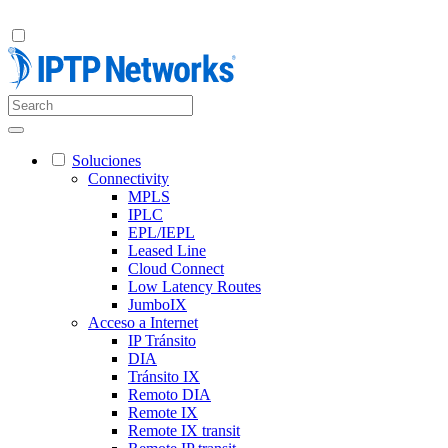
Soluciones
Connectivity
MPLS
IPLC
EPL/IEPL
Leased Line
Cloud Connect
Low Latency Routes
JumboIX
Acceso a Internet
IP Tránsito
DIA
Tránsito IX
Remoto DIA
Remote IX
Remote IX transit