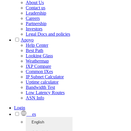
About Us
Contact us
Leadership
Careers
Partnership
Investors
Legal Docs and policies
Apoyo
Help Center
Best Path
Looking Glass
Weathermap
IXP Compare
Common IXes
IP Subnet Calculator
Uptime calculator
Bandwidth Test
Low Latency Routes
ASN Info
Login
es
English