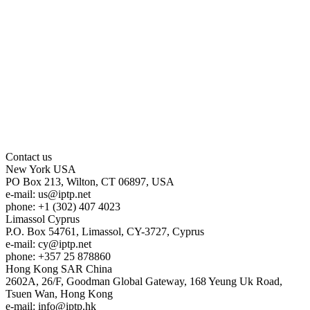
Contact us
New York
USA
PO Box 213, Wilton, CT 06897, USA
e-mail:
us
iptp.net
phone: +1 (302) 407 4023
Limassol
Cyprus
P.O. Box 54761, Limassol, CY-3727, Cyprus
e-mail:
cy
iptp.net
phone: +357 25 878860
Hong Kong
SAR China
2602A, 26/F, Goodman Global Gateway, 168 Yeung Uk Road,
Tsuen Wan, Hong Kong
e-mail:
info
iptp.hk