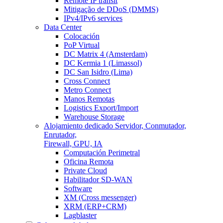
Remote IP transit
Mitigação de DDoS (DMMS)
IPv4/IPv6 services
Data Center
Colocación
PoP Virtual
DC Matrix 4 (Amsterdam)
DC Kermia 1 (Limassol)
DC San Isidro (Lima)
Cross Connect
Metro Connect
Manos Remotas
Logistics Export/Import
Warehouse Storage
Alojamiento dedicado
Servidor, Conmutador,
Enrutador,
Firewall, GPU, IA
Computación Perimetral
Oficina Remota
Private Cloud
Habilitador SD-WAN
Software
XM (Cross messenger)
XRM (ERP+CRM)
Lagblaster