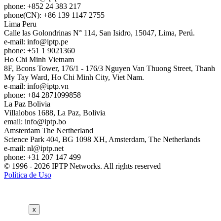
phone: +852 24 383 217
phone(CN): +86 139 1147 2755
Lima
Peru
Calle las Golondrinas N° 114, San Isidro, 15047, Lima, Perú.
e-mail:
info
iptp.pe
phone: +51 1 9021360
Ho Chi Minh
Vietnam
8F, Bcons Tower, 176/1 - 176/3 Nguyen Van Thuong Street, Thanh
My Tay Ward, Ho Chi Minh City, Viet Nam.
e-mail:
info
iptp.vn
phone: +84 2871099858
La Paz
Bolivia
Villalobos 1688, La Paz, Bolivia
email:
info
iptp.bo
Amsterdam
The Nertherland
Science Park 404, BG 1098 XH, Amsterdam, The Netherlands
e-mail:
nl
iptp.net
phone: +31 207 147 499
© 1996 - 2026 IPTP Networks. All rights reserved
Política de Uso
x