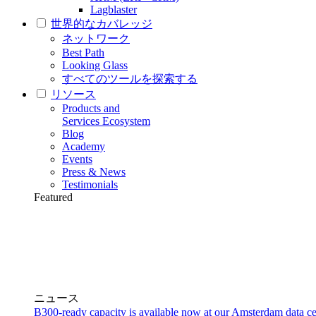
Lagblaster
世界的なカバレッジ
ネットワーク
Best Path
Looking Glass
すべてのツールを探索する
リソース
Products and
Services Ecosystem
Blog
Academy
Events
Press & News
Testimonials
Featured
ニュース
B300-ready capacity is available now at our Amsterdam data ce