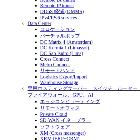
Remote IP transit
DDoS 軽減 (DMMS)
IPv4/IPv6 services
Data Center
コロケーション
バーチャルポップ
DC Matrix 4 (Amsterdam)
DC Kermia 1 (Limassol)
DC San Isidro (Lima)
Cross Connect
Metro Connect
リモートハンド
Logistics Export/Import
Warehouse Storage
専用ホスティング
サーバー、スイッチ、ルーター
ファイアウォール、GPU、AI
エッジコンピューティング
リモートオフィス
Private Cloud
SD-WAN イネーブラー
ソフトウェア
XM (Cross messenger)
XRM (ERP+CRM)