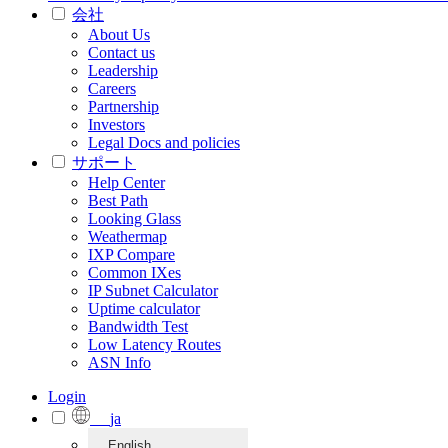
会社
About Us
Contact us
Leadership
Careers
Partnership
Investors
Legal Docs and policies
サポート
Help Center
Best Path
Looking Glass
Weathermap
IXP Compare
Common IXes
IP Subnet Calculator
Uptime calculator
Bandwidth Test
Low Latency Routes
ASN Info
Login
ja
English