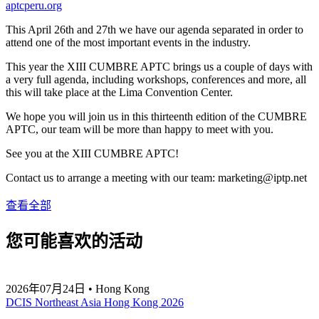
aptcperu.org
This April 26th and 27th we have our agenda separated in order to
attend one of the most important events in the industry.
This year the XIII CUMBRE APTC brings us a couple of days with
a very full agenda, including workshops, conferences and more, all
this will take place at the Lima Convention Center.
We hope you will join us in this thirteenth edition of the CUMBRE
APTC, our team will be more than happy to meet with you.
See you at the XIII CUMBRE APTC!
Contact us to arrange a meeting with our team:
marketing
iptp.net
查看全部
您可能喜欢的活动
2026年07月24日 • Hong Kong
DCIS Northeast Asia Hong Kong 2026