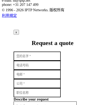
e-mail:
nl
iptp.net
phone: +31 207 147 499
© 1996 - 2026 IPTP Networks. 版权所有
利用規定
x
Request a quote
Describe your request