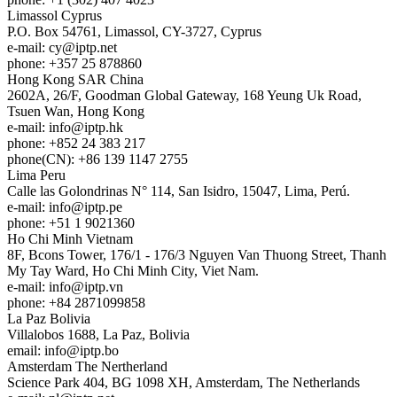
Limassol
Cyprus
P.O. Box 54761, Limassol, CY-3727, Cyprus
e-mail:
cy
iptp.net
phone: +357 25 878860
Hong Kong
SAR China
2602A, 26/F, Goodman Global Gateway, 168 Yeung Uk Road,
Tsuen Wan, Hong Kong
e-mail:
info
iptp.hk
phone: +852 24 383 217
phone(CN): +86 139 1147 2755
Lima
Peru
Calle las Golondrinas N° 114, San Isidro, 15047, Lima, Perú.
e-mail:
info
iptp.pe
phone: +51 1 9021360
Ho Chi Minh
Vietnam
8F, Bcons Tower, 176/1 - 176/3 Nguyen Van Thuong Street, Thanh
My Tay Ward, Ho Chi Minh City, Viet Nam.
e-mail:
info
iptp.vn
phone: +84 2871099858
La Paz
Bolivia
Villalobos 1688, La Paz, Bolivia
email:
info
iptp.bo
Amsterdam
The Nertherland
Science Park 404, BG 1098 XH, Amsterdam, The Netherlands