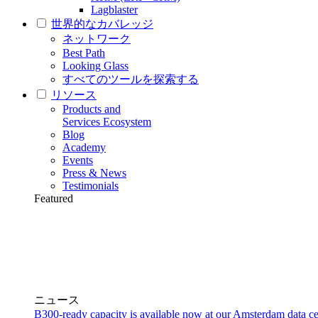
Lagblaster
世界的なカバレッジ
ネットワーク
Best Path
Looking Glass
すべてのツールを探索する
リソース
Products and
Services Ecosystem
Blog
Academy
Events
Press & News
Testimonials
Featured
ニュース
B300-ready capacity is available now at our Amsterdam data ce