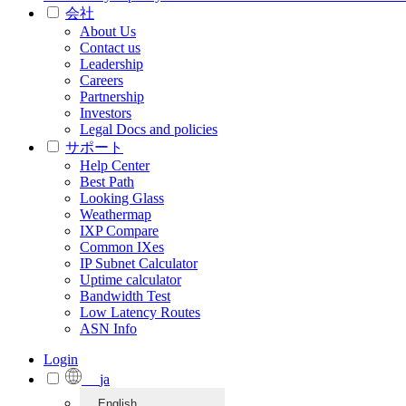
会社
About Us
Contact us
Leadership
Careers
Partnership
Investors
Legal Docs and policies
サポート
Help Center
Best Path
Looking Glass
Weathermap
IXP Compare
Common IXes
IP Subnet Calculator
Uptime calculator
Bandwidth Test
Low Latency Routes
ASN Info
Login
ja
English