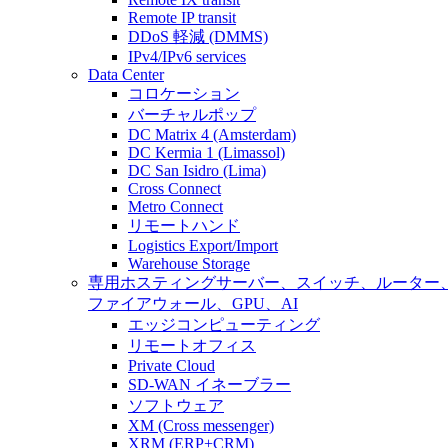
Remote IP transit
DDoS 軽減 (DMMS)
IPv4/IPv6 services
Data Center
コロケーション
バーチャルポップ
DC Matrix 4 (Amsterdam)
DC Kermia 1 (Limassol)
DC San Isidro (Lima)
Cross Connect
Metro Connect
リモートハンド
Logistics Export/Import
Warehouse Storage
専用ホスティング
サーバー、スイッチ、ルーター
ファイアウォール、GPU、AI
エッジコンピューティング
リモートオフィス
Private Cloud
SD-WAN イネーブラー
ソフトウェア
XM (Cross messenger)
XRM (ERP+CRM)