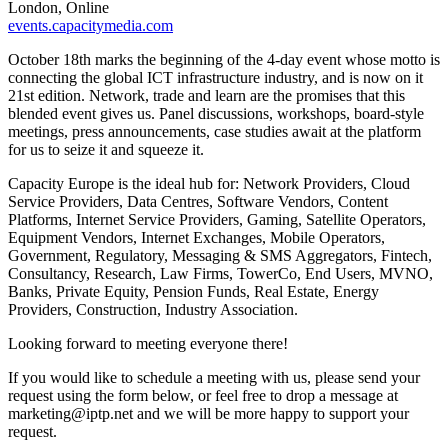
London, Online
events.capacitymedia.com
October 18th marks the beginning of the 4-day event whose motto is
connecting the global ICT infrastructure industry, and is now on it
21st edition. Network, trade and learn are the promises that this
blended event gives us. Panel discussions, workshops, board-style
meetings, press announcements, case studies await at the platform
for us to seize it and squeeze it.
Capacity Europe is the ideal hub for: Network Providers, Cloud
Service Providers, Data Centres, Software Vendors, Content
Platforms, Internet Service Providers, Gaming, Satellite Operators,
Equipment Vendors, Internet Exchanges, Mobile Operators,
Government, Regulatory, Messaging & SMS Aggregators, Fintech,
Consultancy, Research, Law Firms, TowerCo, End Users, MVNO,
Banks, Private Equity, Pension Funds, Real Estate, Energy
Providers, Construction, Industry Association.
Looking forward to meeting everyone there!
If you would like to schedule a meeting with us, please send your
request using the form below, or feel free to drop a message at
marketing
iptp.net
and we will be more happy to support your
request.