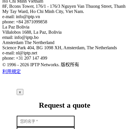
Ho Chi Minh
Vietnam
8F, Bcons Tower, 176/1 - 176/3 Nguyen Van Thuong Street, Thanh
My Tay Ward, Ho Chi Minh City, Viet Nam.
e-mail:
info
iptp.vn
phone: +84 2871099858
La Paz
Bolivia
Villalobos 1688, La Paz, Bolivia
email:
info
iptp.bo
Amsterdam
The Nertherland
Science Park 404, BG 1098 XH, Amsterdam, The Netherlands
e-mail:
nl
iptp.net
phone: +31 207 147 499
© 1996 - 2026 IPTP Networks. 版权所有
利用規定
x
Request a quote