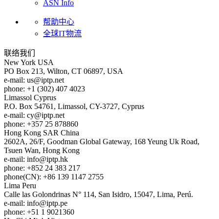
ASN Info
帮助中心
全球IT物流
联络我们
New York
USA
PO Box 213, Wilton, CT 06897, USA
e-mail:
us
iptp.net
phone: +1 (302) 407 4023
Limassol
Cyprus
P.O. Box 54761, Limassol, CY-3727, Cyprus
e-mail:
cy
iptp.net
phone: +357 25 878860
Hong Kong
SAR China
2602A, 26/F, Goodman Global Gateway, 168 Yeung Uk Road,
Tsuen Wan, Hong Kong
e-mail:
info
iptp.hk
phone: +852 24 383 217
phone(CN): +86 139 1147 2755
Lima
Peru
Calle las Golondrinas N° 114, San Isidro, 15047, Lima, Perú.
e-mail:
info
iptp.pe
phone: +51 1 9021360