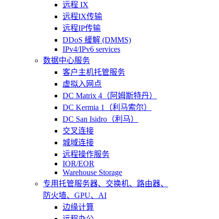
远程 IX
远程IX传输
远程IP传输
DDoS 緩解 (DMMS)
IPv4/IPv6 services
数据中心服务
客户主机托管服务
虚拟入网点
DC Matrix 4（阿姆斯特丹）
DC Kermia 1（利马索尔）
DC San Isidro（利马）
交叉连接
城域连接
远程操作服务
IOR/EOR
Warehouse Storage
专用托管
服务器、交换机、路由器、
防火墙、GPU、AI
边缘计算
远程办公