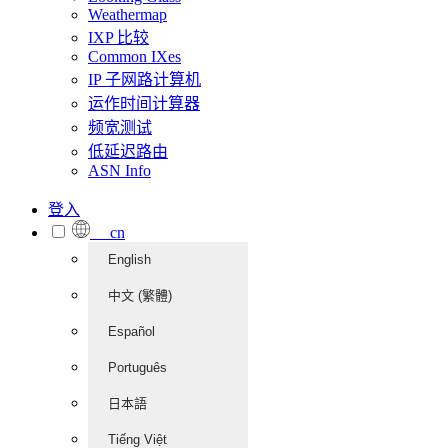
Weathermap
IXP 比较
Common IXes
IP 子网路计算机
运作时间计算器
频宽测试
低延迟路由
ASN Info
登入
cn
English
中文 (繁體)
Español
Português
日本語
Tiếng Việt