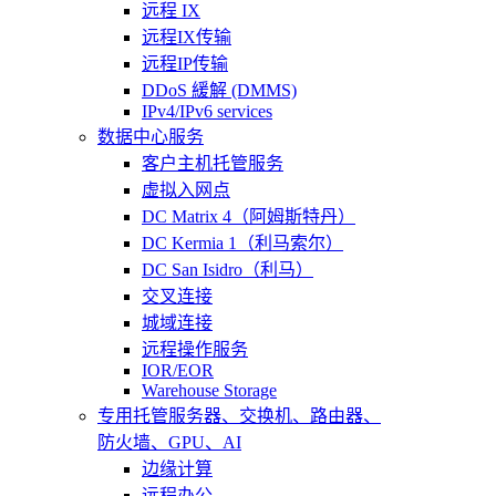
远程 IX
远程IX传输
远程IP传输
DDoS 緩解 (DMMS)
IPv4/IPv6 services
数据中心服务
客户主机托管服务
虚拟入网点
DC Matrix 4（阿姆斯特丹）
DC Kermia 1（利马索尔）
DC San Isidro（利马）
交叉连接
城域连接
远程操作服务
IOR/EOR
Warehouse Storage
专用托管
服务器、交换机、路由器、
防火墙、GPU、AI
边缘计算
远程办公