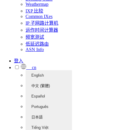
Weathermap
IXP 比较
Common IXes
IP 子网路计算机
运作时间计算器
频宽测试
低延迟路由
ASN Info
登入
cn
English
中文 (繁體)
Español
Português
日本語
Tiếng Việt