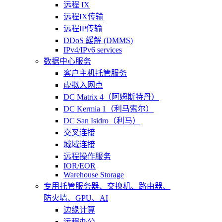
远程 IX
远程IX传输
远程IP传输
DDoS 緩解 (DMMS)
IPv4/IPv6 services
数据中心服务
客户主机托管服务
虚拟入网点
DC Matrix 4（阿姆斯特丹）
DC Kermia 1（利马索尔）
DC San Isidro（利马）
交叉连接
城域连接
远程操作服务
IOR/EOR
Warehouse Storage
专用托管
服务器、交换机、路由器、
防火墙、GPU、AI
边缘计算
远程办公