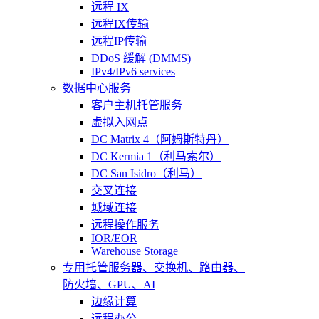
远程 IX
远程IX传输
远程IP传输
DDoS 緩解 (DMMS)
IPv4/IPv6 services
数据中心服务
客户主机托管服务
虚拟入网点
DC Matrix 4（阿姆斯特丹）
DC Kermia 1（利马索尔）
DC San Isidro（利马）
交叉连接
城域连接
远程操作服务
IOR/EOR
Warehouse Storage
专用托管
服务器、交换机、路由器、
防火墙、GPU、AI
边缘计算
远程办公