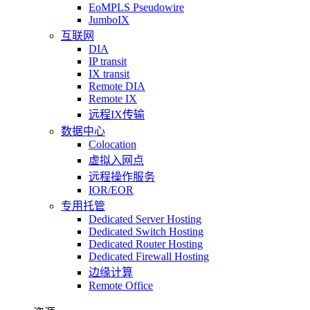
EoMPLS Pseudowire
JumboIX
互联网
DIA
IP transit
IX transit
Remote DIA
Remote IX
远程IX传输
数据中心
Colocation
虚拟入网点
远程操作服务
IOR/EOR
专用托管
Dedicated Server Hosting
Dedicated Switch Hosting
Dedicated Router Hosting
Dedicated Firewall Hosting
边缘计算
Remote Office