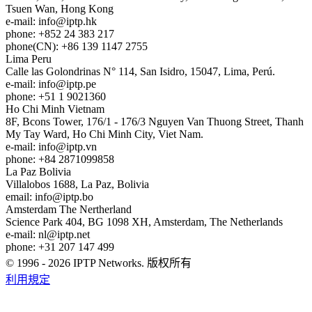
Tsuen Wan, Hong Kong
e-mail:
info
iptp.hk
phone: +852 24 383 217
phone(CN): +86 139 1147 2755
Lima
Peru
Calle las Golondrinas N° 114, San Isidro, 15047, Lima, Perú.
e-mail:
info
iptp.pe
phone: +51 1 9021360
Ho Chi Minh
Vietnam
8F, Bcons Tower, 176/1 - 176/3 Nguyen Van Thuong Street, Thanh
My Tay Ward, Ho Chi Minh City, Viet Nam.
e-mail:
info
iptp.vn
phone: +84 2871099858
La Paz
Bolivia
Villalobos 1688, La Paz, Bolivia
email:
info
iptp.bo
Amsterdam
The Nertherland
Science Park 404, BG 1098 XH, Amsterdam, The Netherlands
e-mail:
nl
iptp.net
phone: +31 207 147 499
© 1996 - 2026 IPTP Networks. 版权所有
利用規定