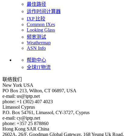
最佳路径
运作时间计算器
IXP 比较
Common IXes
Looking Glass
频宽测试
Weathermap
ASN Info
帮助中心
全球IT物流
联络我们
New York
USA
PO Box 213, Wilton, CT 06897, USA
e-mail:
us
iptp.net
phone: +1 (302) 407 4023
Limassol
Cyprus
P.O. Box 54761, Limassol, CY-3727, Cyprus
e-mail:
cy
iptp.net
phone: +357 25 878860
Hong Kong
SAR China
2602A, 26/F, Goodman Global Gateway, 168 Yeung Uk Road,