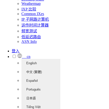
Weathermap
IXP 比较
Common IXes
IP 子网路计算机
运作时间计算器
频宽测试
低延迟路由
ASN Info
登入
cn
English
中文 (繁體)
Español
Português
日本語
Tiếng Việt