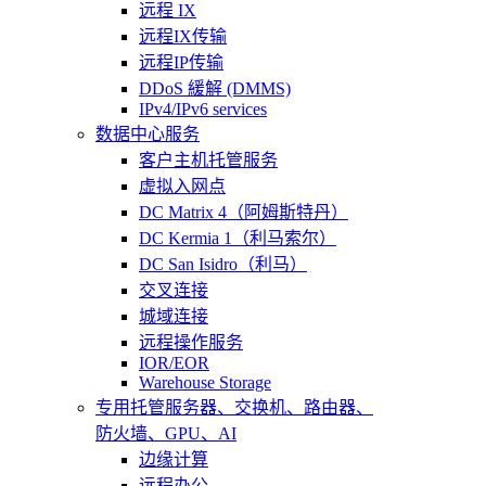
远程 IX
远程IX传输
远程IP传输
DDoS 緩解 (DMMS)
IPv4/IPv6 services
数据中心服务
客户主机托管服务
虚拟入网点
DC Matrix 4（阿姆斯特丹）
DC Kermia 1（利马索尔）
DC San Isidro（利马）
交叉连接
城域连接
远程操作服务
IOR/EOR
Warehouse Storage
专用托管
服务器、交换机、路由器、
防火墙、GPU、AI
边缘计算
远程办公