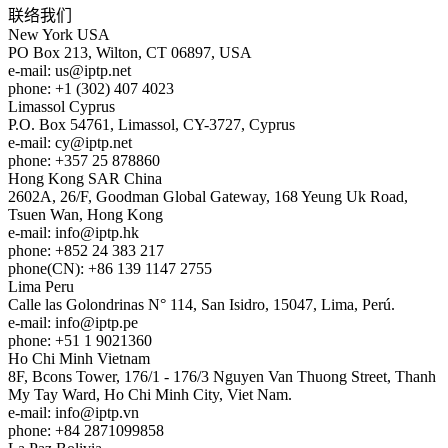
联络我们
New York
USA
PO Box 213, Wilton, CT 06897, USA
e-mail:
us
iptp.net
phone: +1 (302) 407 4023
Limassol
Cyprus
P.O. Box 54761, Limassol, CY-3727, Cyprus
e-mail:
cy
iptp.net
phone: +357 25 878860
Hong Kong
SAR China
2602A, 26/F, Goodman Global Gateway, 168 Yeung Uk Road,
Tsuen Wan, Hong Kong
e-mail:
info
iptp.hk
phone: +852 24 383 217
phone(CN): +86 139 1147 2755
Lima
Peru
Calle las Golondrinas N° 114, San Isidro, 15047, Lima, Perú.
e-mail:
info
iptp.pe
phone: +51 1 9021360
Ho Chi Minh
Vietnam
8F, Bcons Tower, 176/1 - 176/3 Nguyen Van Thuong Street, Thanh
My Tay Ward, Ho Chi Minh City, Viet Nam.
e-mail:
info
iptp.vn
phone: +84 2871099858