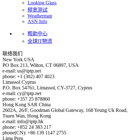
Looking Glass
频宽测试
Weathermap
ASN Info
帮助中心
全球IT物流
联络我们
New York
USA
PO Box 213, Wilton, CT 06897, USA
e-mail:
us
iptp.net
phone: +1 (302) 407 4023
Limassol
Cyprus
P.O. Box 54761, Limassol, CY-3727, Cyprus
e-mail:
cy
iptp.net
phone: +357 25 878860
Hong Kong
SAR China
2602A, 26/F, Goodman Global Gateway, 168 Yeung Uk Road,
Tsuen Wan, Hong Kong
e-mail:
info
iptp.hk
phone: +852 24 383 217
phone(CN): +86 139 1147 2755
Lima
Peru