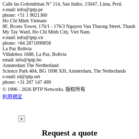
Calle las Golondrinas N° 114, San Isidro, 15047, Lima, Perú.
e-mail:
info
iptp.pe
phone: +51 1 9021360
Ho Chi Minh
Vietnam
8F, Bcons Tower, 176/1 - 176/3 Nguyen Van Thuong Street, Thanh
My Tay Ward, Ho Chi Minh City, Viet Nam.
e-mail:
info
iptp.vn
phone: +84 2871099858
La Paz
Bolivia
Villalobos 1688, La Paz, Bolivia
email:
info
iptp.bo
Amsterdam
The Nertherland
Science Park 404, BG 1098 XH, Amsterdam, The Netherlands
e-mail:
nl
iptp.net
phone: +31 207 147 499
© 1996 - 2026 IPTP Networks. 版权所有
利用規定
x
Request a quote