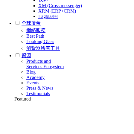
XM (Cross messenger)
XRM (ERP+CRM)
Lagblaster
全球覆蓋
網絡服務
Best Path
Looking Glass
瀏覽器所有工具
資源
Products and
Services Ecosystem
Blog
Academy
Events
Press & News
Testimonials
Featured