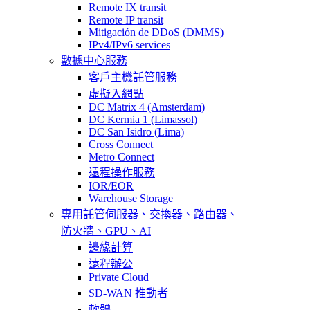
Remote IX transit
Remote IP transit
Mitigación de DDoS (DMMS)
IPv4/IPv6 services
數據中心服務
客戶主機託管服務
虛擬入網點
DC Matrix 4 (Amsterdam)
DC Kermia 1 (Limassol)
DC San Isidro (Lima)
Cross Connect
Metro Connect
遠程操作服務
IOR/EOR
Warehouse Storage
專用託管
伺服器、交換器、路由器、
防火牆、GPU、AI
邊緣計算
遠程辦公
Private Cloud
SD-WAN 推動者
軟體