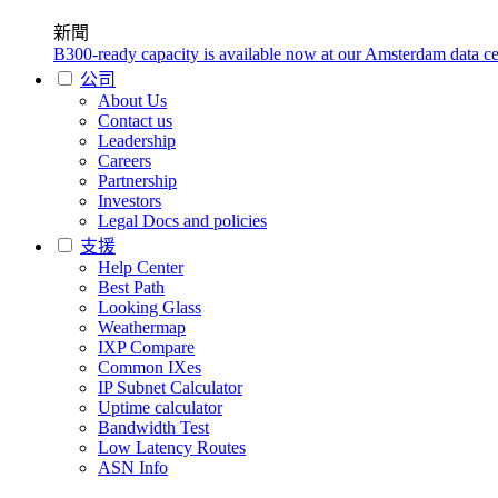
新聞
B300-ready capacity is available now at our Amsterdam data ce
公司
About Us
Contact us
Leadership
Careers
Partnership
Investors
Legal Docs and policies
支援
Help Center
Best Path
Looking Glass
Weathermap
IXP Compare
Common IXes
IP Subnet Calculator
Uptime calculator
Bandwidth Test
Low Latency Routes
ASN Info