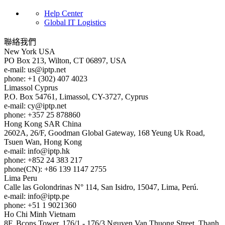
Help Center
Global IT Logistics
聯絡我們
New York
USA
PO Box 213, Wilton, CT 06897, USA
e-mail:
us
iptp.net
phone: +1 (302) 407 4023
Limassol
Cyprus
P.O. Box 54761, Limassol, CY-3727, Cyprus
e-mail:
cy
iptp.net
phone: +357 25 878860
Hong Kong
SAR China
2602A, 26/F, Goodman Global Gateway, 168 Yeung Uk Road,
Tsuen Wan, Hong Kong
e-mail:
info
iptp.hk
phone: +852 24 383 217
phone(CN): +86 139 1147 2755
Lima
Peru
Calle las Golondrinas N° 114, San Isidro, 15047, Lima, Perú.
e-mail:
info
iptp.pe
phone: +51 1 9021360
Ho Chi Minh
Vietnam
8F, Bcons Tower, 176/1 - 176/3 Nguyen Van Thuong Street, Thanh