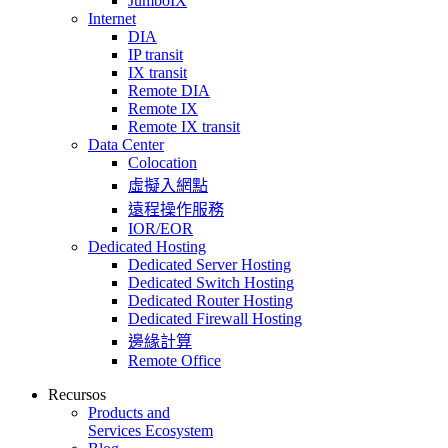
JumboIX
Internet
DIA
IP transit
IX transit
Remote DIA
Remote IX
Remote IX transit
Data Center
Colocation
虛擬入網點
遠程操作服務
IOR/EOR
Dedicated Hosting
Dedicated Server Hosting
Dedicated Switch Hosting
Dedicated Router Hosting
Dedicated Firewall Hosting
邊緣計算
Remote Office
Recursos
Products and
Services Ecosystem