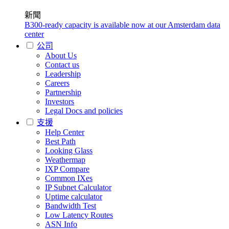
新聞
B300-ready capacity is available now at our Amsterdam data
center
公司
About Us
Contact us
Leadership
Careers
Partnership
Investors
Legal Docs and policies
支援
Help Center
Best Path
Looking Glass
Weathermap
IXP Compare
Common IXes
IP Subnet Calculator
Uptime calculator
Bandwidth Test
Low Latency Routes
ASN Info