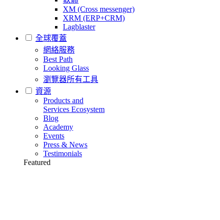
XM (Cross messenger)
XRM (ERP+CRM)
Lagblaster
全球覆蓋
網絡服務
Best Path
Looking Glass
瀏覽器所有工具
資源
Products and
Services Ecosystem
Blog
Academy
Events
Press & News
Testimonials
Featured