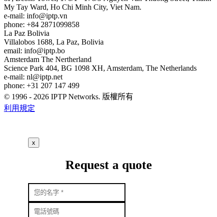
My Tay Ward, Ho Chi Minh City, Viet Nam.
e-mail:
info
iptp.vn
phone: +84 2871099858
La Paz
Bolivia
Villalobos 1688, La Paz, Bolivia
email:
info
iptp.bo
Amsterdam
The Nertherland
Science Park 404, BG 1098 XH, Amsterdam, The Netherlands
e-mail:
nl
iptp.net
phone: +31 207 147 499
© 1996 - 2026 IPTP Networks. 版權所有
利用規定
x
Request a quote