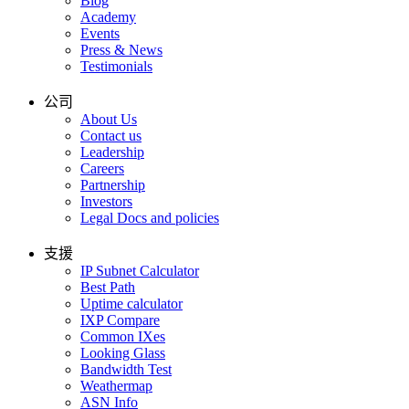
Blog
Academy
Events
Press & News
Testimonials
公司
About Us
Contact us
Leadership
Careers
Partnership
Investors
Legal Docs and policies
支援
IP Subnet Calculator
Best Path
Uptime calculator
IXP Compare
Common IXes
Looking Glass
Bandwidth Test
Weathermap
ASN Info