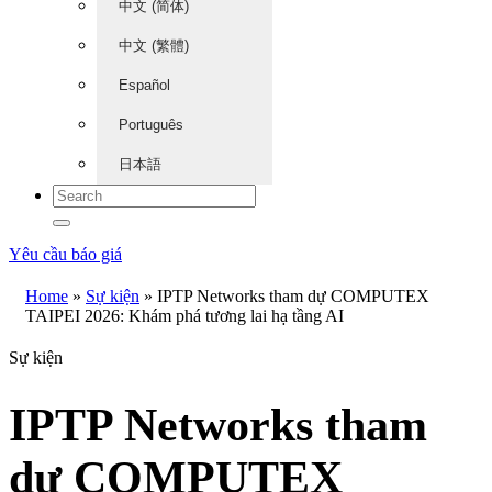
中文 (简体)
中文 (繁體)
Español
Português
日本語
Yêu cầu báo giá
Home
»
Sự kiện
»
IPTP Networks tham dự COMPUTEX
TAIPEI 2026: Khám phá tương lai hạ tầng AI
Sự kiện
IPTP Networks tham
dự COMPUTEX