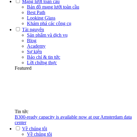
Mạng lưới toàn cầu
Bản đồ mạng lưới toàn cầu
Best Path
Looking Glass
Khám phá các công cụ
Tài nguyên
Sản phẩm và dịch vụ
Blog
Academy
Sự kiện
Báo chí & tin tức
Lời chứng thực
Featured
Tin tức
B300-ready capacity is available now at our Amsterdam data
center
Về chúng tôi
Về chúng tôi