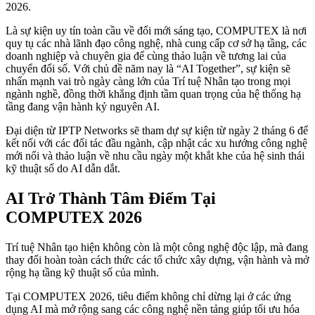
2026.
Là sự kiện uy tín toàn cầu về đổi mới sáng tạo, COMPUTEX là nơi
quy tụ các nhà lãnh đạo công nghệ, nhà cung cấp cơ sở hạ tầng, các
doanh nghiệp và chuyên gia để cùng thảo luận về tương lai của
chuyển đổi số. Với chủ đề năm nay là “AI Together”, sự kiện sẽ
nhấn mạnh vai trò ngày càng lớn của Trí tuệ Nhân tạo trong mọi
ngành nghề, đồng thời khẳng định tầm quan trọng của hệ thống hạ
tầng đang vận hành kỷ nguyên AI.
Đại diện từ IPTP Networks sẽ tham dự sự kiện từ ngày 2 tháng 6 để
kết nối với các đối tác đầu ngành, cập nhật các xu hướng công nghệ
mới nổi và thảo luận về nhu cầu ngày một khắt khe của hệ sinh thái
kỹ thuật số do AI dẫn dắt.
AI Trở Thành Tâm Điểm Tại
COMPUTEX 2026
Trí tuệ Nhân tạo hiện không còn là một công nghệ độc lập, mà đang
thay đổi hoàn toàn cách thức các tổ chức xây dựng, vận hành và mở
rộng hạ tầng kỹ thuật số của mình.
Tại COMPUTEX 2026, tiêu điểm không chỉ dừng lại ở các ứng
dụng AI mà mở rộng sang các công nghệ nền tảng giúp tối ưu hóa