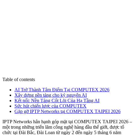
Table of contents
AI Trở Thành Tâm Điểm Tại COMPUTEX 2026
Xây dựng nền tảng cho kỷ nguyên AI
Kết nối: Nền Tảng Cốt Lõi Của Hạ Tầng AI
Sức hút chiến lược của COMPUTEX
Gặp gỡ IPTP Networks tại COMPUTEX TAIPEI 2026
IPTP Networks hân hạnh góp mặt tại COMPUTEX TAIPEI 2026 –
một trong những triển lãm công nghệ hàng đầu thế giới, được tổ
chức tại Đài Bắc, Đài Loan từ ngày 2 đến ngày 5 tháng 6 năm