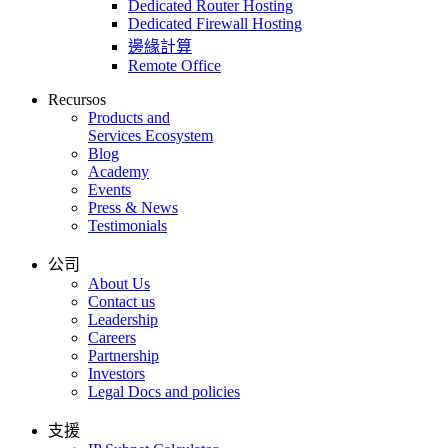
Dedicated Router Hosting
Dedicated Firewall Hosting
邊緣計算
Remote Office
Recursos
Products and
Services Ecosystem
Blog
Academy
Events
Press & News
Testimonials
公司
About Us
Contact us
Leadership
Careers
Partnership
Investors
Legal Docs and policies
支援