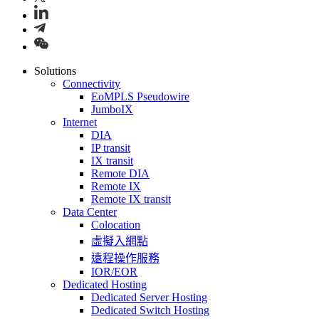
Solutions
Connectivity
EoMPLS Pseudowire
JumboIX
Internet
DIA
IP transit
IX transit
Remote DIA
Remote IX
Remote IX transit
Data Center
Colocation
虛擬入網點
遠程操作服務
IOR/EOR
Dedicated Hosting
Dedicated Server Hosting
Dedicated Switch Hosting