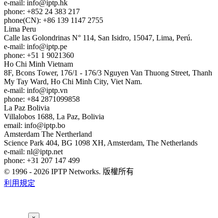
e-mail:
info
iptp.hk
phone: +852 24 383 217
phone(CN): +86 139 1147 2755
Lima
Peru
Calle las Golondrinas N° 114, San Isidro, 15047, Lima, Perú.
e-mail:
info
iptp.pe
phone: +51 1 9021360
Ho Chi Minh
Vietnam
8F, Bcons Tower, 176/1 - 176/3 Nguyen Van Thuong Street, Thanh
My Tay Ward, Ho Chi Minh City, Viet Nam.
e-mail:
info
iptp.vn
phone: +84 2871099858
La Paz
Bolivia
Villalobos 1688, La Paz, Bolivia
email:
info
iptp.bo
Amsterdam
The Nertherland
Science Park 404, BG 1098 XH, Amsterdam, The Netherlands
e-mail:
nl
iptp.net
phone: +31 207 147 499
© 1996 - 2026 IPTP Networks. 版權所有
利用規定
x