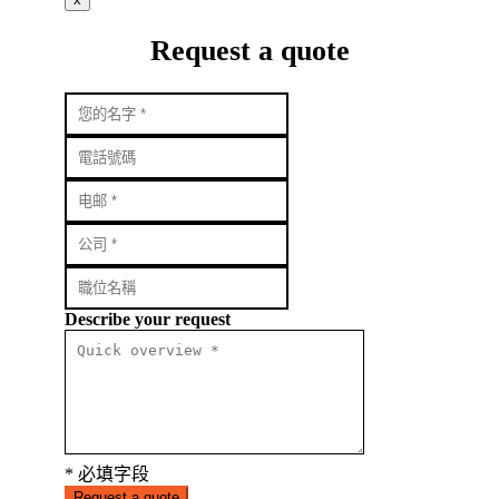
Request a quote
Describe your request
* 必填字段
Request a quote