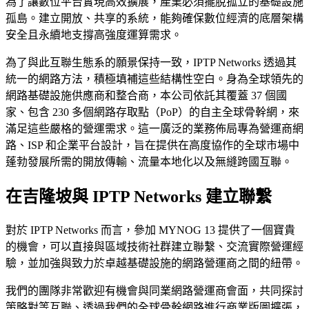
為了讓數位平台實現高效擴展，產業必須擺脫孤立的基礎設施
孤島。建立開放、共享的系統，能夠確保數位經濟的底層架構
安全且永續地支撐高強度運算需求。
為了與此互聯生態系的願景保持一致，IPTP Networks 透過其
統一的網路方法，積極填補這些結構性空白。身為全球領先的
網路基礎設施供應商和整合商，本公司依託其覆蓋 37 個國
家、包含 230 多個網路存取點（PoP）的自主全球骨幹網，來
滿足這些嚴格的營運需求。這一廣泛的業務佈局專為營運商網
路、ISP 和企業平台設計，旨在提供在高度協作的全球市場中
蓬勃發展所需的開放傳輸、流量本地化以及無縫跨國互聯。
在吉隆坡與 IPTP Networks 建立聯繫
對於 IPTP Networks 而言，參加 MYNOG 13 提供了一個寶貴
的機會，可以直接與區域技術社群建立聯繫、交流實際營運經
驗，並加強與致力於卓越基礎設施的網路營運商之間的紐帶。
我們的團隊非常歡迎有機會與同業網路營運商會面，共同探討
策略對等互聯、透過我們的全球骨幹網路進行商業版圖擴張，