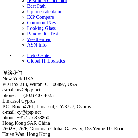
IP Subnet Calculator
Best Path
Uptime calculator
IXP Compare
Common IXes
Looking Glass
Bandwidth Test
Weathermap
ASN Info
Help Center
Global IT Logistics
聯絡我們
New York
USA
PO Box 213, Wilton, CT 06897, USA
e-mail:
us
iptp.net
phone: +1 (302) 407 4023
Limassol
Cyprus
P.O. Box 54761, Limassol, CY-3727, Cyprus
e-mail:
cy
iptp.net
phone: +357 25 878860
Hong Kong
SAR China
2602A, 26/F, Goodman Global Gateway, 168 Yeung Uk Road,
Tsuen Wan, Hong Kong