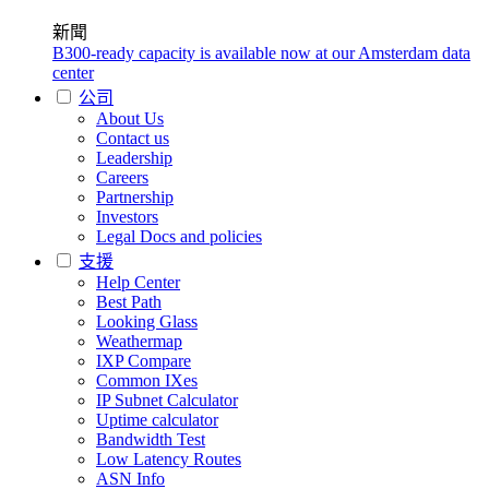
新聞
B300-ready capacity is available now at our Amsterdam data
center
公司
About Us
Contact us
Leadership
Careers
Partnership
Investors
Legal Docs and policies
支援
Help Center
Best Path
Looking Glass
Weathermap
IXP Compare
Common IXes
IP Subnet Calculator
Uptime calculator
Bandwidth Test
Low Latency Routes
ASN Info