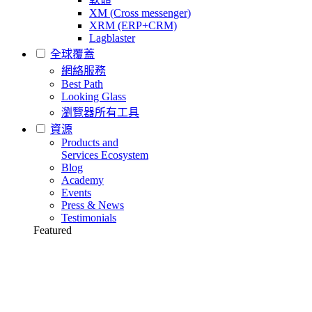
XM (Cross messenger)
XRM (ERP+CRM)
Lagblaster
全球覆蓋
網絡服務
Best Path
Looking Glass
瀏覽器所有工具
資源
Products and
Services Ecosystem
Blog
Academy
Events
Press & News
Testimonials
Featured