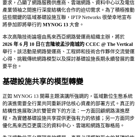
要求，凸顯了網路服務供應商、雲端網路、資料中心以及電信
產業領袖之間進行深度結構化合作的迫切需求。為了積極推動
這些關鍵的區域基礎設施互聯，IPTP Networks 很榮幸地宣布
將參加即將舉行的
MYNOG 13
大會。
本次高階技術論壇由馬來西亞網路營運商組織主辦，將於
2026 年 6 月 10 日
在
吉隆坡孟沙南城的 CCEC @ The Vertical
舉行。該活動是網路營運商、工程師和技術合作夥伴交流營運
心得、挑戰傳統網路模型以及探討基礎設施長期永續發展的重
要平台。
基礎設施共享的模型轉變
正如 MYNOG 13 開幕主題演講所強調的，區域數位生態系統
的演進需要全行業共同重新評估核心資產的部署方式。真正的
結構性進展取決於雙管齊下的方法：一方面回顧網路演進歷
程，為實體基礎設施共享提供更強有力的依據；另一方面同步
優化馬來西亞更廣泛的資料中心、雲端和網路互聯格局。