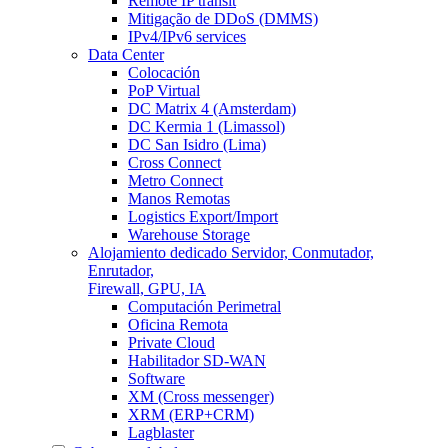
Remote IP transit
Mitigação de DDoS (DMMS)
IPv4/IPv6 services
Data Center
Colocación
PoP Virtual
DC Matrix 4 (Amsterdam)
DC Kermia 1 (Limassol)
DC San Isidro (Lima)
Cross Connect
Metro Connect
Manos Remotas
Logistics Export/Import
Warehouse Storage
Alojamiento dedicado
Servidor, Conmutador,
Enrutador,
Firewall, GPU, IA
Computación Perimetral
Oficina Remota
Private Cloud
Habilitador SD-WAN
Software
XM (Cross messenger)
XRM (ERP+CRM)
Lagblaster