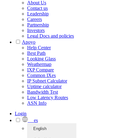
About Us
Contact us
Leadership
Careers
Partnership
Investors
Legal Docs and policies
Apoyo
Help Center
Best Path
Looking Glass
Weathermap
IXP Compare
Common IXes
IP Subnet Calculator
Uptime calculator
Bandwidth Test
Low Latency Routes
ASN Info
Login
es
English