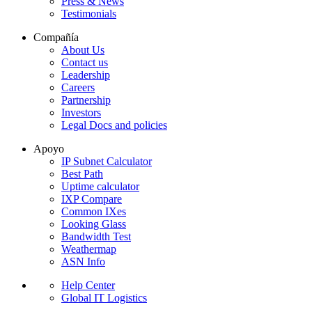
Press & News
Testimonials
Compañía
About Us
Contact us
Leadership
Careers
Partnership
Investors
Legal Docs and policies
Apoyo
IP Subnet Calculator
Best Path
Uptime calculator
IXP Compare
Common IXes
Looking Glass
Bandwidth Test
Weathermap
ASN Info
Help Center
Global IT Logistics