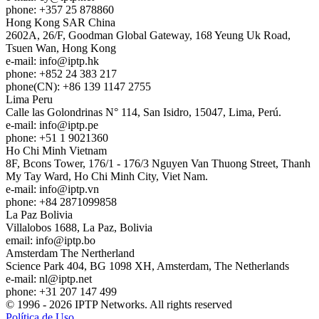
phone: +357 25 878860
Hong Kong
SAR China
2602A, 26/F, Goodman Global Gateway, 168 Yeung Uk Road,
Tsuen Wan, Hong Kong
e-mail:
info
iptp.hk
phone: +852 24 383 217
phone(CN): +86 139 1147 2755
Lima
Peru
Calle las Golondrinas N° 114, San Isidro, 15047, Lima, Perú.
e-mail:
info
iptp.pe
phone: +51 1 9021360
Ho Chi Minh
Vietnam
8F, Bcons Tower, 176/1 - 176/3 Nguyen Van Thuong Street, Thanh
My Tay Ward, Ho Chi Minh City, Viet Nam.
e-mail:
info
iptp.vn
phone: +84 2871099858
La Paz
Bolivia
Villalobos 1688, La Paz, Bolivia
email:
info
iptp.bo
Amsterdam
The Nertherland
Science Park 404, BG 1098 XH, Amsterdam, The Netherlands
e-mail:
nl
iptp.net
phone: +31 207 147 499
© 1996 - 2026 IPTP Networks. All rights reserved
Política de Uso