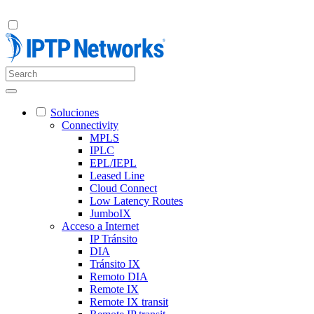
Soluciones
Connectivity
MPLS
IPLC
EPL/IEPL
Leased Line
Cloud Connect
Low Latency Routes
JumboIX
Acceso a Internet
IP Tránsito
DIA
Tránsito IX
Remoto DIA
Remote IX
Remote IX transit