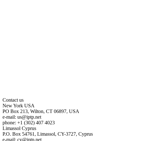
Contact us
New York
USA
PO Box 213, Wilton, CT 06897, USA
e-mail:
us
iptp.net
phone: +1 (302) 407 4023
Limassol
Cyprus
P.O. Box 54761, Limassol, CY-3727, Cyprus
e-mail:
cy
iptp.net