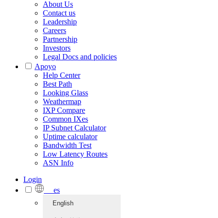
About Us
Contact us
Leadership
Careers
Partnership
Investors
Legal Docs and policies
Apoyo
Help Center
Best Path
Looking Glass
Weathermap
IXP Compare
Common IXes
IP Subnet Calculator
Uptime calculator
Bandwidth Test
Low Latency Routes
ASN Info
Login
es
English