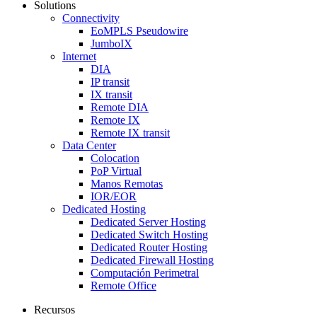
Solutions
Connectivity
EoMPLS Pseudowire
JumboIX
Internet
DIA
IP transit
IX transit
Remote DIA
Remote IX
Remote IX transit
Data Center
Colocation
PoP Virtual
Manos Remotas
IOR/EOR
Dedicated Hosting
Dedicated Server Hosting
Dedicated Switch Hosting
Dedicated Router Hosting
Dedicated Firewall Hosting
Computación Perimetral
Remote Office
Recursos