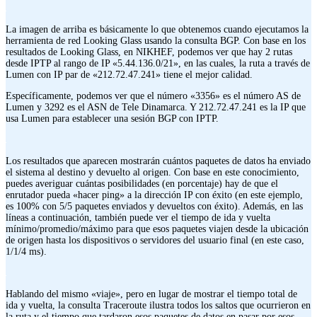
La imagen de arriba es básicamente lo que obtenemos cuando ejecutamos la
herramienta de red Looking Glass usando la consulta BGP. Con base en los
resultados de Looking Glass, en NIKHEF, podemos ver que hay 2 rutas
desde IPTP al rango de IP «5.44.136.0/21», en las cuales, la ruta a través de
Lumen con IP par de «212.72.47.241» tiene el mejor calidad.
Específicamente, podemos ver que el número «3356» es el número AS de
Lumen y 3292 es el ASN de Tele Dinamarca. Y 212.72.47.241 es la IP que
usa Lumen para establecer una sesión BGP con IPTP.
Los resultados que aparecen mostrarán cuántos paquetes de datos ha enviado
el sistema al destino y devuelto al origen. Con base en este conocimiento,
puedes averiguar cuántas posibilidades (en porcentaje) hay de que el
enrutador pueda «hacer ping» a la dirección IP con éxito (en este ejemplo,
es 100% con 5/5 paquetes enviados y devueltos con éxito). Además, en las
líneas a continuación, también puede ver el tiempo de ida y vuelta
mínimo/promedio/máximo para que esos paquetes viajen desde la ubicación
de origen hasta los dispositivos o servidores del usuario final (en este caso,
1/1/4 ms).
Hablando del mismo «viaje», pero en lugar de mostrar el tiempo total de
ida y vuelta, la consulta Traceroute ilustra todos los saltos que ocurrieron en
la ruta y el tiempo que tardaron esos paquetes de datos en pasar por esos