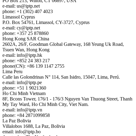
PO Box 213, Wilton, CT 06897, USA
e-mail:
us
iptp.net
phone: +1 (302) 407 4023
Limassol
Cyprus
P.O. Box 54761, Limassol, CY-3727, Cyprus
e-mail:
cy
iptp.net
phone: +357 25 878860
Hong Kong
SAR China
2602A, 26/F, Goodman Global Gateway, 168 Yeung Uk Road,
Tsuen Wan, Hong Kong
e-mail:
info
iptp.hk
phone: +852 24 383 217
phone(CN): +86 139 1147 2755
Lima
Peru
Calle las Golondrinas N° 114, San Isidro, 15047, Lima, Perú.
e-mail:
info
iptp.pe
phone: +51 1 9021360
Ho Chi Minh
Vietnam
8F, Bcons Tower, 176/1 - 176/3 Nguyen Van Thuong Street, Thanh
My Tay Ward, Ho Chi Minh City, Viet Nam.
e-mail:
info
iptp.vn
phone: +84 2871099858
La Paz
Bolivia
Villalobos 1688, La Paz, Bolivia
email:
info
iptp.bo