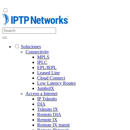
Soluciones
Connectivity
MPLS
IPLC
EPL/IEPL
Leased Line
Cloud Connect
Low Latency Routes
JumboIX
Acceso a Internet
IP Tránsito
DIA
Tránsito IX
Remoto DIA
Remote IX
Remote IX transit