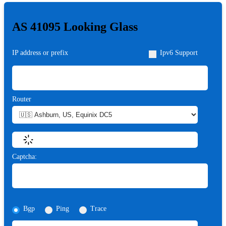
AS 41095 Looking Glass
IP address or prefix
Ipv6 Support
Router
Captcha:
Bgp
Ping
Trace