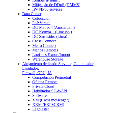
Remote IP transit
Mitigação de DDoS (DMMS)
IPv4/IPv6 services
Data Center
Colocación
PoP Virtual
DC Matrix 4 (Amsterdam)
DC Kermia 1 (Limassol)
DC San Isidro (Lima)
Cross Connect
Metro Connect
Manos Remotas
Logistics Export/Import
Warehouse Storage
Alojamiento dedicado
Servidor, Conmutador,
Enrutador,
Firewall, GPU, IA
Computación Perimetral
Oficina Remota
Private Cloud
Habilitador SD-WAN
Software
XM (Cross messenger)
XRM (ERP+CRM)
Lagblaster