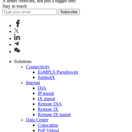
A better Network, not just a bigger one!
Stay in touch
Subscribe
Solutions
Connectivity
EoMPLS Pseudowire
JumboIX
Internet
DIA
IP transit
IX transit
Remote DIA
Remote IX
Remote IX transit
Data Center
Colocation
PoP Virtual