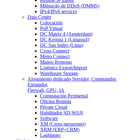
Remote IP transit
Mitigação de DDoS (DMMS)
IPv4/IPv6 services
Data Center
Colocación
PoP Virtual
DC Matrix 4 (Amsterdam)
DC Kermia 1 (Limassol)
DC San Isidro (Lima)
Cross Connect
Metro Connect
Manos Remotas
Logistics Export/Import
Warehouse Storage
Alojamiento dedicado
Servidor, Conmutador,
Enrutador,
Firewall, GPU, IA
Computación Perimetral
Oficina Remota
Private Cloud
Habilitador SD-WAN
Software
XM (Cross messenger)
XRM (ERP+CRM)
Lagblaster