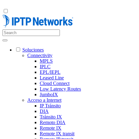
Soluciones
Connectivity
MPLS
IPLC
EPL/IEPL
Leased Line
Cloud Connect
Low Latency Routes
JumboIX
Acceso a Internet
IP Tránsito
DIA
Tránsito IX
Remoto DIA
Remote IX
Remote IX transit