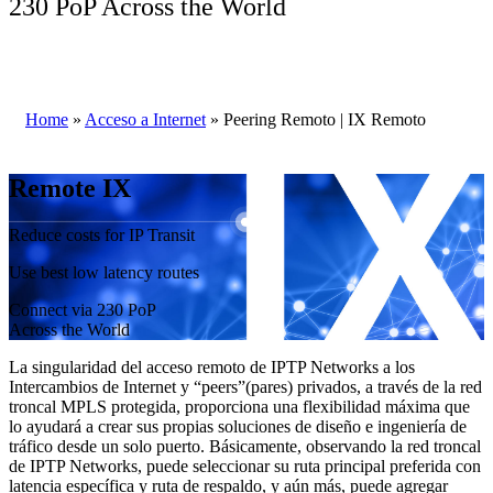
230 PoP Across the World
Home
»
Acceso a Internet
»
Peering Remoto | IX Remoto
Remote IX
Reduce costs for IP Transit
Use best low latency routes
Connect via 230 PoP
Across the World
La singularidad del acceso remoto de IPTP Networks a los
Intercambios de Internet y “peers”(pares) privados, a través de la red
troncal MPLS protegida, proporciona una flexibilidad máxima que
lo ayudará a crear sus propias soluciones de diseño e ingeniería de
tráfico desde un solo puerto. Básicamente, observando la red troncal
de IPTP Networks, puede seleccionar su ruta principal preferida con
latencia específica y ruta de respaldo, y aún más, puede agregar