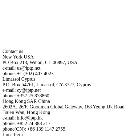
Contact us
New York
USA
PO Box 213, Wilton, CT 06897, USA
e-mail:
us
iptp.net
phone: +1 (302) 407 4023
Limassol
Cyprus
P.O. Box 54761, Limassol, CY-3727, Cyprus
e-mail:
cy
iptp.net
phone: +357 25 878860
Hong Kong
SAR China
2602A, 26/F, Goodman Global Gateway, 168 Yeung Uk Road,
Tsuen Wan, Hong Kong
e-mail:
info
iptp.hk
phone: +852 24 383 217
phone(CN): +86 139 1147 2755
Lima
Peru