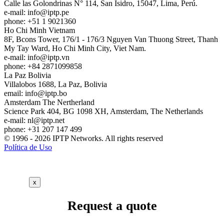
Calle las Golondrinas N° 114, San Isidro, 15047, Lima, Perú.
e-mail:
info
iptp.pe
phone: +51 1 9021360
Ho Chi Minh
Vietnam
8F, Bcons Tower, 176/1 - 176/3 Nguyen Van Thuong Street, Thanh
My Tay Ward, Ho Chi Minh City, Viet Nam.
e-mail:
info
iptp.vn
phone: +84 2871099858
La Paz
Bolivia
Villalobos 1688, La Paz, Bolivia
email:
info
iptp.bo
Amsterdam
The Nertherland
Science Park 404, BG 1098 XH, Amsterdam, The Netherlands
e-mail:
nl
iptp.net
phone: +31 207 147 499
© 1996 - 2026 IPTP Networks. All rights reserved
Política de Uso
x
Request a quote