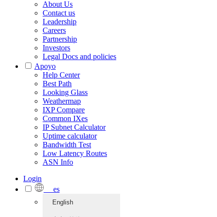
About Us
Contact us
Leadership
Careers
Partnership
Investors
Legal Docs and policies
Apoyo
Help Center
Best Path
Looking Glass
Weathermap
IXP Compare
Common IXes
IP Subnet Calculator
Uptime calculator
Bandwidth Test
Low Latency Routes
ASN Info
Login
es
English