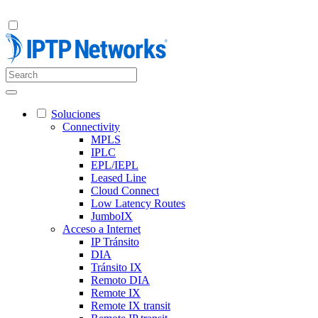
Soluciones
Connectivity
MPLS
IPLC
EPL/IEPL
Leased Line
Cloud Connect
Low Latency Routes
JumboIX
Acceso a Internet
IP Tránsito
DIA
Tránsito IX
Remoto DIA
Remote IX
Remote IX transit