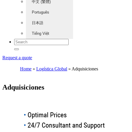
中文 (繁體)
Português
日本語
Tiếng Việt
Request a quote
Home
»
Logística Global
»
Adquisiciones
Adquisiciones