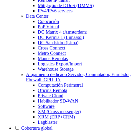
Remote IP transit
Mitigação de DDoS (DMMS)
IPv4/IPv6 services
Data Center
Colocación
PoP Virtual
DC Matrix 4 (Amsterdam)
DC Kermia 1 (Limassol)
DC San Isidro (Lima)
Cross Connect
Metro Connect
Manos Remotas
Logistics Export/Import
Warehouse Storage
Alojamiento dedicado
Servidor, Conmutador, Enrutador,
Firewall, GPU, IA
Computación Perimetral
Oficina Remota
Private Cloud
Habilitador SD-WAN
Software
XM (Cross messenger)
XRM (ERP+CRM)
Lagblaster
Cobertura global