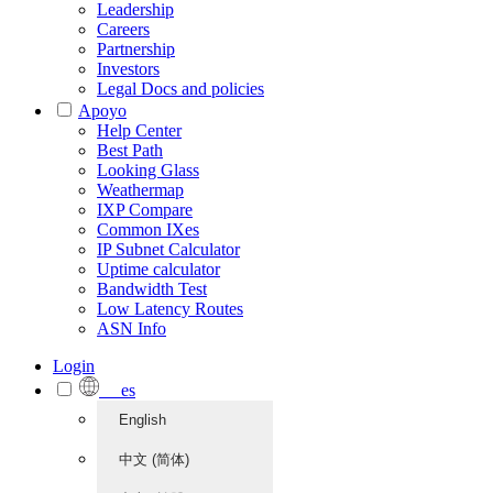
Leadership
Careers
Partnership
Investors
Legal Docs and policies
Apoyo
Help Center
Best Path
Looking Glass
Weathermap
IXP Compare
Common IXes
IP Subnet Calculator
Uptime calculator
Bandwidth Test
Low Latency Routes
ASN Info
Login
es
English
中文 (简体)