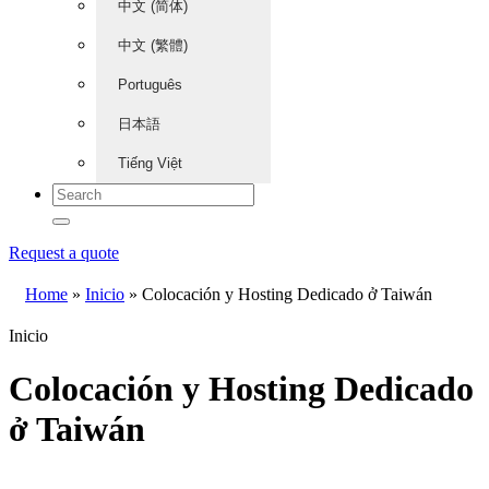
中文 (简体)
中文 (繁體)
Português
日本語
Tiếng Việt
Request a quote
Home
»
Inicio
»
Colocación y Hosting Dedicado ở Taiwán
Inicio
Colocación y Hosting Dedicado
ở Taiwán