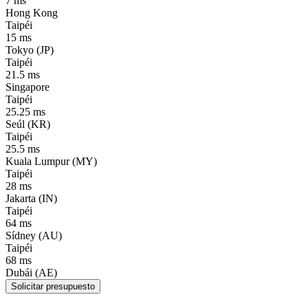
7 ms
Hong Kong
Taipéi
15 ms
Tokyo (JP)
Taipéi
21.5 ms
Singapore
Taipéi
25.25 ms
Seúl (KR)
Taipéi
25.5 ms
Kuala Lumpur (MY)
Taipéi
28 ms
Jakarta (IN)
Taipéi
64 ms
Sídney (AU)
Taipéi
68 ms
Dubái (AE)
Solicitar presupuesto