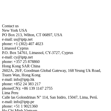
Contact us
New York
USA
PO Box 213, Wilton, CT 06897, USA
e-mail:
us
iptp.net
phone: +1 (302) 407 4023
Limassol
Cyprus
P.O. Box 54761, Limassol, CY-3727, Cyprus
e-mail:
cy
iptp.net
phone: +357 25 878860
Hong Kong
SAR China
2602A, 26/F, Goodman Global Gateway, 168 Yeung Uk Road,
Tsuen Wan, Hong Kong
e-mail:
info
iptp.hk
phone: +852 24 383 217
phone(CN): +86 139 1147 2755
Lima
Peru
Calle las Golondrinas N° 114, San Isidro, 15047, Lima, Perú.
e-mail:
info
iptp.pe
phone: +51 1 9021360
Ho Chi Minh
Vietnam