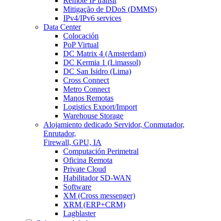
Remote IP transit
Mitigação de DDoS (DMMS)
IPv4/IPv6 services
Data Center
Colocación
PoP Virtual
DC Matrix 4 (Amsterdam)
DC Kermia 1 (Limassol)
DC San Isidro (Lima)
Cross Connect
Metro Connect
Manos Remotas
Logistics Export/Import
Warehouse Storage
Alojamiento dedicado
Servidor, Conmutador,
Enrutador,
Firewall, GPU, IA
Computación Perimetral
Oficina Remota
Private Cloud
Habilitador SD-WAN
Software
XM (Cross messenger)
XRM (ERP+CRM)
Lagblaster