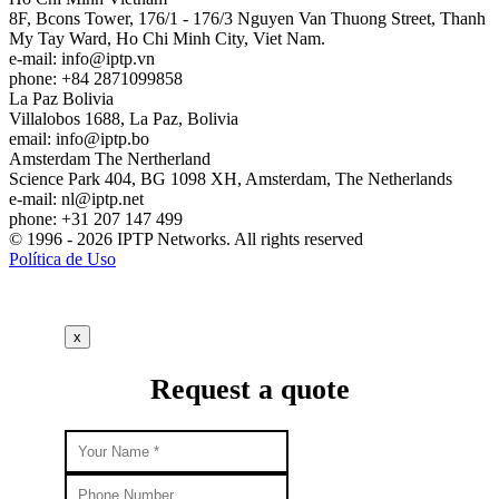
8F, Bcons Tower, 176/1 - 176/3 Nguyen Van Thuong Street, Thanh
My Tay Ward, Ho Chi Minh City, Viet Nam.
e-mail:
info
iptp.vn
phone: +84 2871099858
La Paz
Bolivia
Villalobos 1688, La Paz, Bolivia
email:
info
iptp.bo
Amsterdam
The Nertherland
Science Park 404, BG 1098 XH, Amsterdam, The Netherlands
e-mail:
nl
iptp.net
phone: +31 207 147 499
© 1996 - 2026 IPTP Networks. All rights reserved
Política de Uso
x
Request a quote