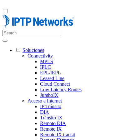
Soluciones
Connectivity
MPLS
IPLC
EPL/IEPL
Leased Line
Cloud Connect
Low Latency Routes
JumboIX
Acceso a Internet
IP Tránsito
DIA
Tránsito IX
Remoto DIA
Remote IX
Remote IX transit