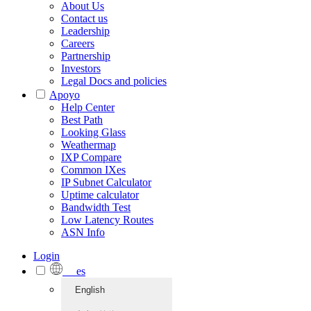
About Us
Contact us
Leadership
Careers
Partnership
Investors
Legal Docs and policies
Apoyo
Help Center
Best Path
Looking Glass
Weathermap
IXP Compare
Common IXes
IP Subnet Calculator
Uptime calculator
Bandwidth Test
Low Latency Routes
ASN Info
Login
es
English